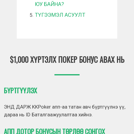
ЮУ БАЙНА?
ТҮГЭЭМЭЛ АСУУЛТ
$1,000 ХҮРТЭЛХ ПОКЕР БОНУС АВАХ НЬ
БҮРТГҮҮЛЭХ
ЭНД ДАРЖ KKPoker апп-аа татан авч бүртгүүлнэ үү,
дараа нь ID Баталгаажуулалтаа хийнэ.
АПП ДОТОР БОНУСЫН ТӨРЛӨӨ СОНГОХ