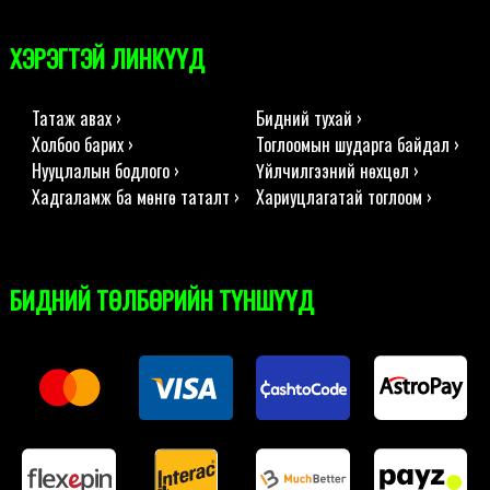
ХЭРЭГТЭЙ ЛИНКҮҮД
Татаж авах ›
Бидний тухай ›
Холбоо барих ›
Тоглоомын шударга байдал ›
Нууцлалын бодлого ›
Үйлчилгээний нөхцөл ›
Хадгаламж ба мөнгө таталт ›
Хариуцлагатай тоглоом ›
БИДНИЙ ТӨЛБӨРИЙН ТҮНШҮҮД