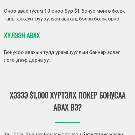
Оноо авах тусам 10 оноо бүр $1 бонус мөнгө болж
таны аккаунтруу хүлээн авахад бэлэн болж орно.
ХҮЛЭЭН АВАХ
Бонусоо авахын тулд урамшууллын баннер эсвэл
лого дээр дарна уу.
ХЭЗЭЭ $1,000 ХҮРТЭЛХ ПОКЕР БОНУСАА
АВАХ ВЭ?
Та 100% Дүйцэх Бонусыг сонгон баталгаажуулсан