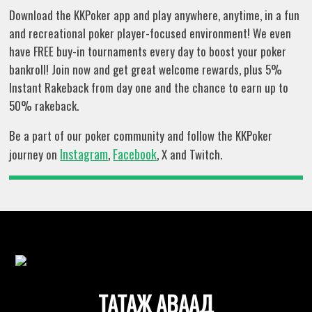
Download the KKPoker app and play anywhere, anytime, in a fun
and recreational poker player-focused environment! We even
have FREE buy-in tournaments every day to boost your poker
bankroll! Join now and get great welcome rewards, plus 5%
Instant Rakeback from day one and the chance to earn up to
50% rakeback.
Be a part of our poker community and follow the KKPoker
Instagram
Facebook
journey on
,
, X and Twitch.
ТАТАЖ АВААД