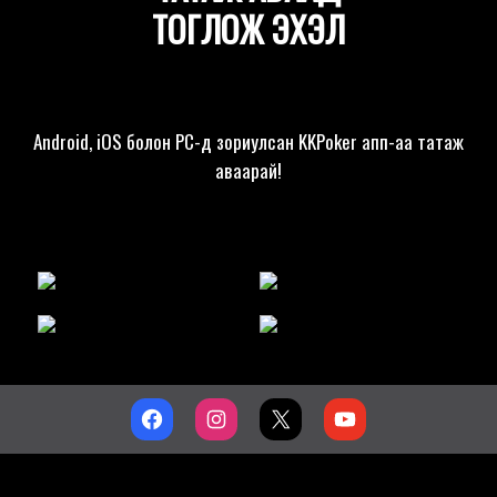
ТОГЛОЖ ЭХЭЛ
Android, iOS болон PC-д зориулсан KKPoker апп-аа татаж
аваарай!