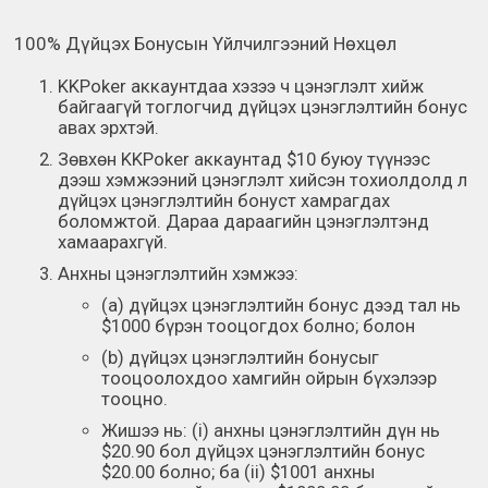
100% Дүйцэх Бонусын Үйлчилгээний Нөхцөл
KKPoker аккаунтдаа хэзээ ч цэнэглэлт хийж
байгаагүй тоглогчид дүйцэх цэнэглэлтийн бонус
авах эрхтэй.
Зөвхөн KKPoker аккаунтад $10 буюу түүнээс
дээш хэмжээний цэнэглэлт хийсэн тохиолдолд л
дүйцэх цэнэглэлтийн бонуст хамрагдах
боломжтой. Дараа дараагийн цэнэглэлтэнд
хамаарахгүй.
Анхны цэнэглэлтийн хэмжээ:
(a) дүйцэх цэнэглэлтийн бонус дээд тал нь
$1000 бүрэн тооцогдох болно; болон
(b) дүйцэх цэнэглэлтийн бонусыг
тооцоолохдоо хамгийн ойрын бүхэлээр
тооцно.
Жишээ нь: (i) анхны цэнэглэлтийн дүн нь
$20.90 бол дүйцэх цэнэглэлтийн бонус
$20.00 болно; ба (ii) $1001 анхны