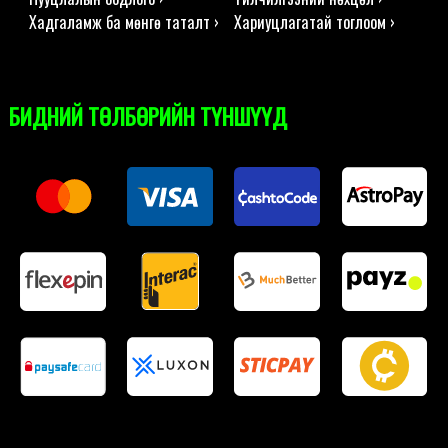
Хадгаламж ба мөнгө таталт ›
Хариуцлагатай тоглоом ›
БИДНИЙ ТӨЛБӨРИЙН ТҮНШҮҮД