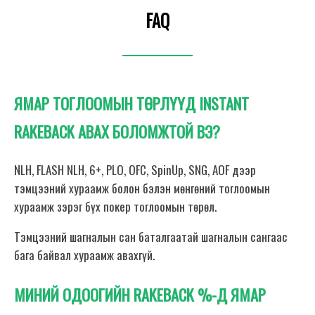
FAQ
ЯМАР ТОГЛООМЫН ТӨРЛҮҮД INSTANT
RAKEBACK АВАХ БОЛОМЖТОЙ ВЭ?
NLH, FLASH NLH, 6+, PLO, OFC, SpinUp, SNG, AOF дээр
тэмцээний хураамж болон бэлэн мөнгөний тоглоомын
хураамж зэрэг бүх покер тоглоомын төрөл.
Тэмцээний шагналын сан баталгаатай шагналын сангаас
бага байвал хураамж авахгүй.
МИНИЙ ОДООГИЙН RAKEBACK %-Д ЯМАР