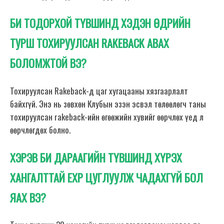
БИ ТОДОРХОЙ ТҮВШИНД ХЭДЭН ӨДРИЙН
ТУРШ ТОХИРУУЛСАН RAKEBACK АВАХ
БОЛОМЖТОЙ ВЭ?
Тохируулсан Rakeback-д цаг хугацааны хязгаарлалт
байхгүй. Энэ нь зөвхөн Клубын эзэн эсвэл төлөөлөгч таны
тохируулсан rakeback-ийн өгөөжийн хувийг өөрчлөх үед л
өөрчлөгдөх болно.
ХЭРЭВ БИ ДАРААГИЙН ТҮВШИНД ХҮРЭХ
ХАНГАЛТТАЙ EXP ЦУГЛУУЛЖ ЧАДАХГҮЙ БОЛ
ЯАХ ВЭ?