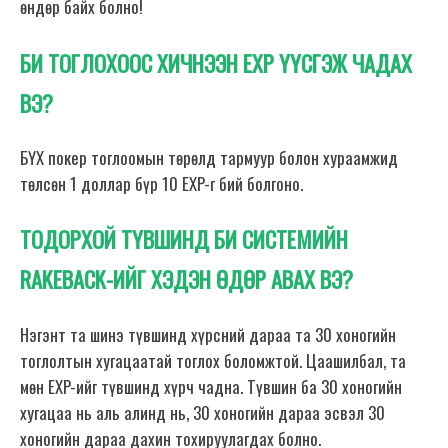
өндөр байх болно!
БИ ТОГЛОХООС ХИЧНЭЭН EXP ҮҮСГЭЖ ЧАДАХ
ВЭ?
БҮХ покер тоглоомын төрөлд тармуур болон хураамжид
төлсөн 1 доллар бүр 10 EXP-г бий болгоно.
ТОДОРХОЙ ТҮВШИНД БИ СИСТЕМИЙН
RAKEBACK-ИЙГ ХЭДЭН ӨДӨР АВАХ ВЭ?
Нэгэнт та шинэ түвшинд хүрсний дараа та 30 хоногийн
тоглолтын хугацаатай тоглох боломжтой. Цаашилбал, та
мөн EXP-ийг түвшинд хүрч чадна. Түвшин ба 30 хоногийн
хугацаа нь аль алинд нь, 30 хоногийн дараа эсвэл 30
хоногийн дараа дахин тохируулагдах болно.