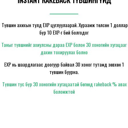
Түвшин ахихын тулд EXP цуглуулаарай. Хураамж төлсөн 1 доллар
бүр 10 EXP-г бий болгодог
Таныг түвшнийг ахиулсны дараа EXP болон 30 хоногийн хугацааг
дахин тохируулах болно
EXP нь шаардлагаас доогуур байвал 30 хоног тутамд зөвхөн 1
түвшин буурна.
Түвшин тус бүр 30 хоногийн хугацаатай бөгөөд rakeback % авах
боломжтой