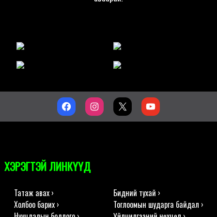
ХЭРЭГТЭЙ ЛИНКҮҮД
Татаж авах ›
Бидний тухай ›
Холбоо барих ›
Тоглоомын шударга байдал ›
Нууцлалын бодлого ›
Үйлчилгээний нөхцөл ›