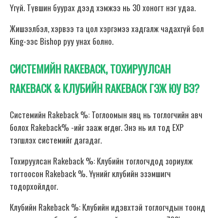
Үгүй. Түвшин буурах дээд хэмжээ нь 30 хоногт нэг удаа.
Жишээлбэл, хэрвээ та цол хэргэмээ хадгалж чадахгүй бол
King-ээс Bishop руу унах болно.
СИСТЕМИЙН RAKEBACK, ТОХИРУУЛСАН
RAKEBACK & КЛУБИЙН RAKEBACK ГЭЖ ЮУ ВЭ?
Системийн Rakeback %: Тоглоомын явц нь тоглогчийн авч
болох Rakeback% -ийг зааж өгдөг. Энэ нь ил тод EXP
тэгшлэх системийг дагадаг.
Тохируулсан Rakeback %: Клубийн тоглогчдод зориулж
тогтоосон Rakeback %. Үүнийг клубийн эзэмшигч
тодорхойлдог.
Клубийн Rakeback %: Клубийн идэвхтэй тоглогчдын тоонд