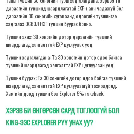
Таны түвшин 30 хоногийн турш хадгалагдана; хэрвээ та
дараагийн түвшинд шаардлагатай EXP-г авч чадахгүй бол
дараагийн 30 хоногийн хугацаанд одоогийн түвшингээ
хадгалах ЭСВЭЛ НЭГ түвшин буурах болно.
Түвшин ахих: 30 хоногийн дотор дараагийн түвшний
шаардлагад хангалттай EXP цуглуулах үед.
Түвшин хадгалагдана: Та 30 хоногийн дотор одоо байгаа
түвшний шаардлагад хангалттай EXP цуглуулсан үед.
Түвшин буурах: Та 30 хоногийн дотор одоо байгаа түвшний
шаардлагад хангалттай EXP цуглуулаагүй тохиолдолд.
Хамгийн доод түвшин бол Explorer 5% rakeback.
ХЭРЭВ БИ ӨНГӨРСӨН САРД ТОГЛООГҮЙ БОЛ
KING-ЭЭС EXPLORER РҮҮ УНАХ УУ?