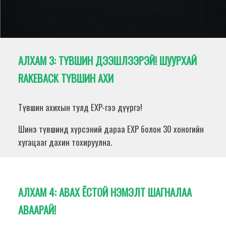
АЛХАМ 3:
ТҮВШИН ДЭЭШЛЭЭРЭЙ! ШУУРХАЙ
RAKEBACK ТҮВШИН АХИ
Түвшин ахихын тулд EXP-гээ дүүргэ!
Шинэ түвшинд хүрсэний дараа EXP болон 30 хоногийн
хугацааг дахин тохируулна.
АЛХАМ 4:
АВАХ ЁСТОЙ НЭМЭЛТ ШАГНАЛАА
АВААРАЙ!