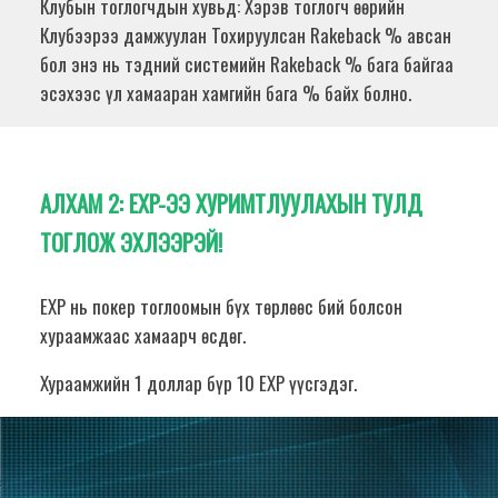
Клубын тоглогчдын хувьд: Хэрэв тоглогч өөрийн
Клубээрээ дамжуулан Тохируулсан Rakeback % авсан
бол энэ нь тэдний системийн Rakeback % бага байгаа
эсэхээс үл хамааран хамгийн бага % байх болно.
АЛХАМ 2:
EXP-ЭЭ ХУРИМТЛУУЛАХЫН ТУЛД
ТОГЛОЖ ЭХЛЭЭРЭЙ!
EXP нь покер тоглоомын бүх төрлөөс бий болсон
хураамжаас хамаарч өсдөг.
Хураамжийн 1 доллар бүр 10 EXP үүсгэдэг.