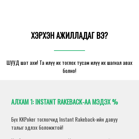
ХЭРХЭН АЖИЛЛАДАГ ВЭ?
ШУУД шат ахи! Та илүү их тоглох тусам илүү их шагнал авах
болно!
АЛХАМ 1:
INSTANT RAKEBACK-АА МЭДЭХ %
Бүх KKPoker тоглогчид Instant Rakeback-ийн давуу
талыг эдлэх боломжтой!