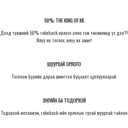
50%: THE KING OF KK
Дээд түвшний 50% rakeback орлого олно гэж төсөөлөөд үз дээ?!
Илүү их тоглох, илүү их ашиг!
ШУУРХАЙ ОРЛОГО
Тоглоом бүрийн дараа шимтгэл буцаалт цуглуулаарай
ЭНГИЙН БА ТОДОРХОЙ
Тодорхой механизм, rakeback-ийн орлогын тухай шуурхай тайлан