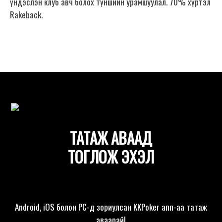
үндэслэн клуб авч болох түншийн урамшуулал. 70% хүртэл
Rakeback.
ТАТАЖ АВААД
ТОГЛОЖ ЭХЭЛ
Android, iOS болон PC-д зориулсан KKPoker апп-аа татаж
аваарай!