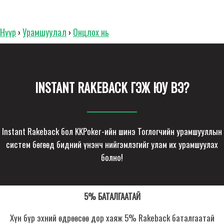
Нүүр
Урамшуулал
Онцлох нь
›
›
INSTANT RAKEBACK ГЭЖ ЮУ ВЭ?
Instant Rakeback бол KKPoker-ийн шинэ Тоглогчийн урамшууллын
систем бөгөөд бидний үнэнч нийгэмлэгийг улам их урамшуулах
болно!
5% БАТАЛГААТАЙ
Хүн бүр эхний өдрөөсөө дор хаяж 5% Rakeback баталгаатай