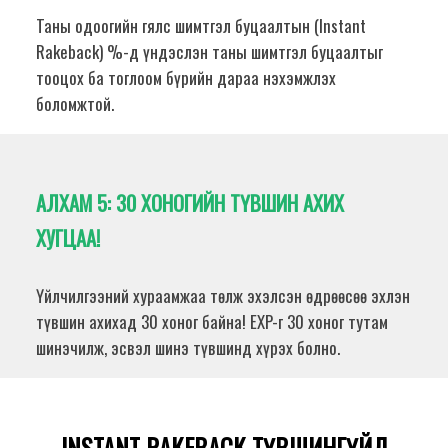
Таны одоогийн гялс шимтгэл буцаалтын (Instant
Rakeback) %-д үндэслэн таны шимтгэл буцаалтыг
тооцох ба тоглоом бүрийн дараа нэхэмжлэх
боломжтой.
АЛХАМ 5:
30 ХОНОГИЙН ТҮВШИН АХИХ
ХУГЦАА!
Үйлчилгээний хураамжаа төлж эхэлсэн өдрөөсөө эхлэн
түвшин ахихад 30 хоног байна! EXP-г 30 хоног тутам
шинэчилж, эсвэл шинэ түвшинд хүрэх болно.
INSTANT RAKEBACK ТҮВШИНГҮЙД