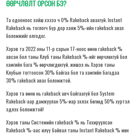
ӨӨРЧЛӨЛТ ОРСОН БЭ?
Та одооноос хойш хэзээ ч 0% Rakeback авахгүй. Instant
Rakeback нь тоглогч бүр дор хаяж 5%-ийн rakeback авах
боломжийг олгодог.
Хэрэв та 2022 оны 11-р сарын 17-ноос өмнө rakeback %
авсан бол таны Клуб таны Rakeback %-ийг өөрчлөхгүй бол
хамгийн бага % өөрчлөгдөхгүй. жишээ нь Хэрэв таны
Клубын тогтоосон 30% байгаа бол та хамгийн багадаа
30% rakeback авах боломжтой.
Хэрэв та өмнө нь rakeback авч байгаагүй бол System
Rakeback-аар дамжуулан 5%-иар эхлэх бөгөөд 50% хүртэл
эдлэх боломжтой!
Хэрэв таны Системийн rakeback % нь Тохируулсан
Rakeback %-аас илүү байвал таны Instant Rakeback % мөн