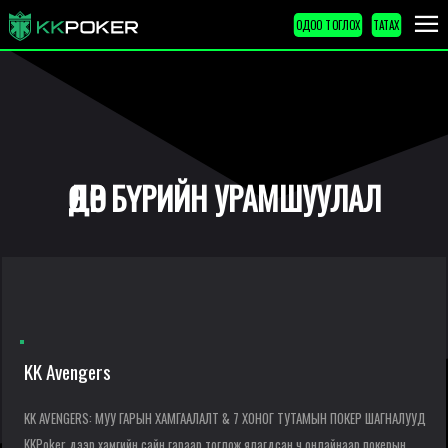
ОДОО ТОГЛОХ
ТАТАХ
ӨДӨР БҮРИЙН УРАМШУУЛАЛ
KK Avengers
KK AVENGERS: МУУ ГАРЫН ХАМГААЛАЛТ & 7 ХОНОГ ТУТАМЫН ПОКЕР ШАГНАЛУУД
KKPoker дээр хамгийн сайн гараар тоглож ялагдсан ч онлайнаар покерын