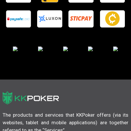
The products and services that KKPoker offers (via its
websites, tablet and mobile applications) are together
referred to as the “Services”.