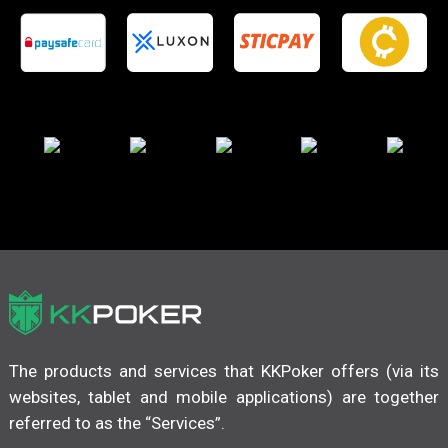
The products and services that KKPoker offers (via its
websites, tablet and mobile applications) are together
referred to as the “Services”.