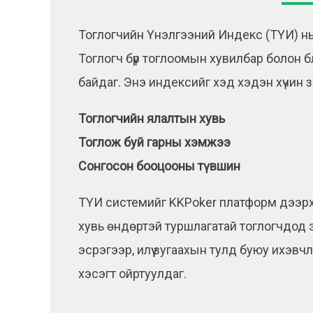
Тоглогчийн Үнэлгээний Индекс (ТҮИ) нь
Тоглогч бүр тоглоомын хувилбар болон 
байдаг. Энэ индексийг хэд хэдэн хүчин з
Тоглогчийн ялалтын хувь
Тоглож буй гарны хэмжээ
Сонгосон бооцооны түвшин
ТҮИ системийг KKPoker платформ дээрх
хувь өндөртэй туршлагатай тоглогчдод э
эсрэгээр, илүү зугаахын тулд буюу ихэв
хэсэгт ойртуулдаг.