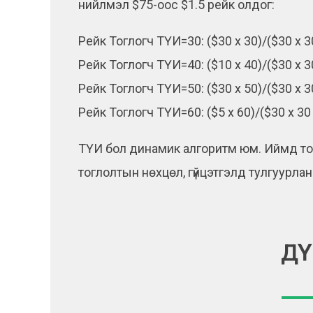
нийлмэл $75-оос $1.5 рейк олдог:
Рейк Тоглогч ТҮИ=30: ($30 x 30)/($30 x 30 
Рейк Тоглогч ТҮИ=40: ($10 x 40)/($30 x 30 
Рейк Тоглогч ТҮИ=50: ($30 x 50)/($30 x 30 
Рейк Тоглогч ТҮИ=60: ($5 x 60)/($30 x 30 +
ТҮИ бол динамик алгоритм юм. Иймд то
тоглолтын нөхцөл, гүйцэтгэлд тулгуурла
ДҮ