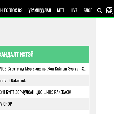
Н ТОГЛОХ ВЭ
УРАМШУУЛАЛ
MTT
LIVE
БЛОГ
ХАНДАЛТ ИХТЭЙ
PLO6 Стратегид Мэргэжих нь: Жон Кайтын Зургаан-Хөзөртөй Омаха-ын Үндсэн Зөвлөмжүүд
Instant Rakeback
ХҮН БҮРТ ЗОРИУЛСАН ЦОО ШИНЭ RAKEBACK!
EV CHOP