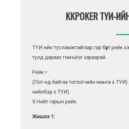
KKPOKER ТҮИ-ИЙ
ТҮИ-ийн тусламжтайгаар гар бүрт рейк х
тулд дараах томъёог хараарай.
Рейк =
(Пот-нд байгаа тоглогчийн мөнгө x ТҮИ) 
нийлбэр x ТҮИ)
X Нийт гарын рейк
Жишээ 1: