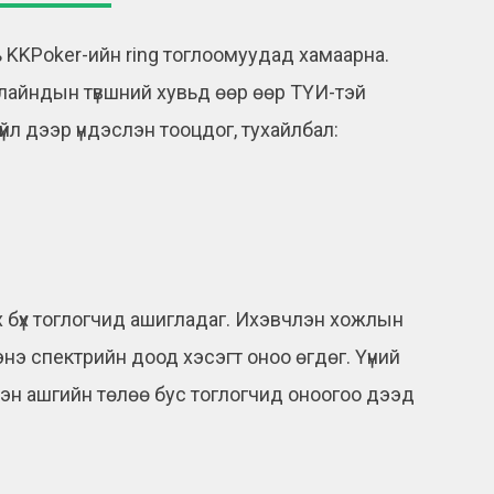
 KKPoker-ийн ring тоглоомуудад хамаарна.
блайндын түвшний хувьд өөр өөр ТҮИ-тэй
үйл дээр үндэслэн тооцдог, тухайлбал:
 бүх тоглогчид ашигладаг. Ихэвчлэн хожлын
нэ спектрийн доод хэсэгт оноо өгдөг. Үүний
члэн ашгийн төлөө бус тоглогчид оноогоо дээд