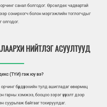
орчинг санал болгодог. Өрсөлдөх чадвартай
нээр сонирхогч болон мэргэжлийн тоглогчдыг
г олгодог.
АЛААРХИ НИЙТЛЭГ АСУУЛТУУД
декс (ТҮИ) гэж юу вэ?
орчинг бүрдүүлэхийн тулд ашигладаг өвөрмөц
н гарны хэмжээ, бооцоо зэрэг үзүүлэлт дээр
хэн суурьлаж байгааг тохируулдаг.