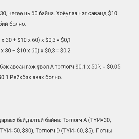
0, нөгөө нь 60 байна. Хоёулаа нэг саванд $10
бий болно:
 30 + $10 x 60) x $0,3 = $0,1
 30 + $10 x 60) x $0,3 = $0,2
к авсан гэж үзвэл А тоглогч $0.1 x 50% = $0.05
$0.1 Рейкбэк авах болно.
араах байдалтай байна: Тоглогч А (ТҮИ=30,
 (ТҮИ=50, $30), Тоглогч D (ТҮИ=60, $5). Потны