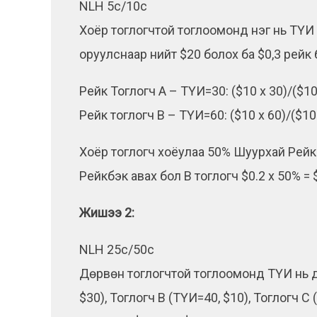
NLH 5c/10c
Хоёр тоглогчтой тоглоомонд нэг нь ТҮИ 3
оруулснаар нийт $20 болох ба $0,3 рейк 
Рейк Тоглогч А – ТҮИ=30: ($10 x 30)/($10 x
Рейк тоглогч B – ТҮИ=60: ($10 x 60)/($10 x
Хоёр тоглогч хоёулаа 50% Шуурхай Рейкбэ
Рейкбэк авах бол B тоглогч $0.2 x 50% = 
Жишээ 2:
NLH 25c/50c
Дөрвөн тоглогчтой тоглоомонд ТҮИ нь д
$30), Тоглогч В (ТҮИ=40, $10), Тоглогч С