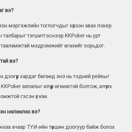
аг вэ?
лон мэргэжлийн тоглогчдыг хүлээн авах покер
 талбарыг тэгшитгэснээр KKPoker нь урт
үрт тааламжтай мэдрэмжийг өгөхийг зорьдог.
тай вэ?
 дээгүүр хардаг бөгөөд энэ нь тэдний рейкыг
KKPoker аялалыг илүү үр өгөөжтэй болгож, илүү их
омжтой гэсэн үг юм.
эн нөлөөлөх вэ?
нхаа ачаар ТҮИ-ийн түвшин доогуур байж болох