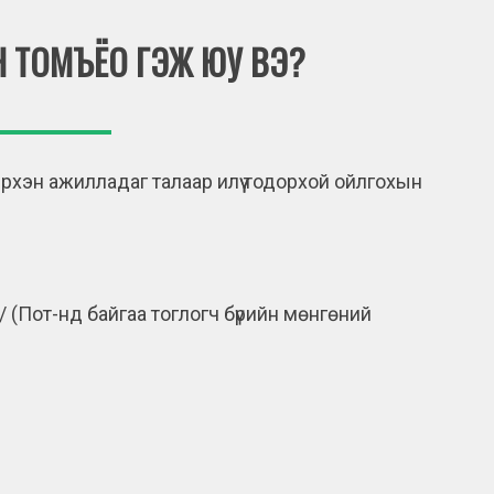
Н ТОМЪЁО ГЭЖ ЮУ ВЭ?
эрхэн ажилладаг талаар илүү тодорхой ойлгохын
/ (Пот-нд байгаа тоглогч бүрийн мөнгөний