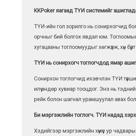
KKPoker яагаад ТҮИ системийг ашиглад
ТҮИ-ийн гол зорилго нь сонирхогчид бо
орчныг бий болгох явдал юм. Тоглоомын
хугацааны тоглоомуудыг хөгжүүлж, хүн б
ТҮИ нь сонирхогч тоглогчдод ямар ашиг
Сонирхон тоглогчид ихэвчлэн ТҮИ түвшин
илүү өндөр хувиар тооцдог. Энэ нь тэдний 
рейк болон шагнал урамшуулал авах бол
Би мэргэжлийн тоглогч. ТҮИ надад хэрх
Хэдийгээр мэргэжлийн хүмүүс ур чадвары