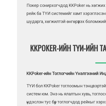
Покер сонирхогчдод KKPoker нь хөгжих 
рейк ба ТҮИ системийг хамт хэрэглэсэ
шударга, хөгжилтэй өнгөрүүлэх боломжий
KKPOKER-ИЙН ТҮИ-ИЙН Т
KKPoker-ийн Тоглогчийн Үнэлгээний Ин
ТҮИ бол KKPoker тоглоомын тэнцвэртэй 
систем юм. Энэ нь ялалтын хувь, тоглосо
үндэслэн тус бүр тоглогчдод рейкыг хэр