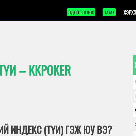
ХЭРХЭ
ОДОО ТОГЛОХ
ТАТАХ
ТҮИ – KKPOKER
Й ИНДЕКС (ТҮИ) ГЭЖ ЮУ ВЭ?