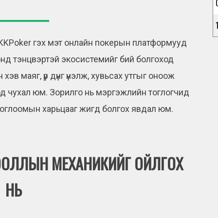
 KKPoker гэх мэт онлайн покерын платформууд
нд тэнцвэртэй экосистемийг бий болгоход
эв маяг, үр дүнг үнэлж, хувьсах утгыг оноож
од чухал юм. Зорилго нь мэргэжлийн тоглогчид
оглоомын харьцааг жигд болгох явдал юм.
ООЛЛЫН МЕХАНИКИЙГ ОЙЛГОХ
НЬ