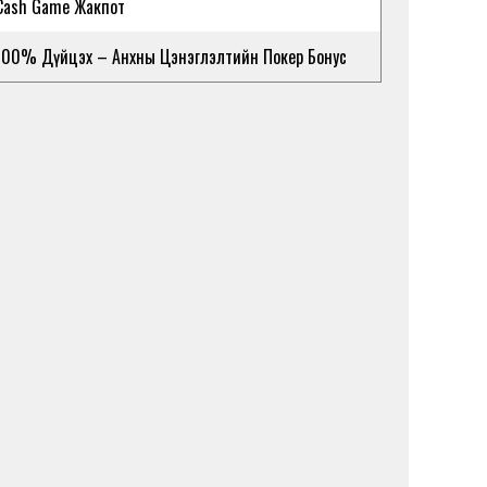
Cash Game Жакпот
100% Дүйцэх – Анхны Цэнэглэлтийн Покер Бонус