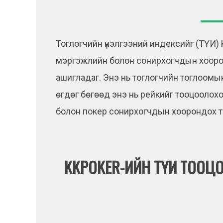
Тоглогчийн үнэлгээний индексийг (ТҮИ)
мэргэжлийн болон сонирхогчдын хооро
ашигладаг. Энэ нь тоглогчийн тоглоомын х
өгдөг бөгөөд энэ нь рейкийг тооцоолох
болон покер сонирхогчдын хоорондох т
KKPOKER-ИЙН ТҮИ ТООЦ