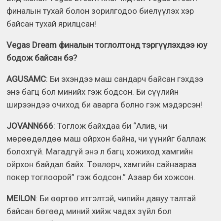
финалын тухай болон зорилгодоо биелүүлэх хэр
байсан тухай ярилцсан!
Vegas Dream финалын тоглолтонд тэргүүлэхдээ юу
бодож байсан бэ?
AGUSAMC
: Би эхэндээ маш сандарч байсан гэхдээ
энэ багц бол минийх гэж бодсон. Би сүүлийн
ширээндээ очиход би аварга болно гэж мэдэрсэн!
JOVANN666
: Тоглож байхдаа би “Алив, чи
мөрөөдөлдөө маш ойрхон байна, чи үүнийг баллаж
болохгүй. Магадгүй энэ л багц хожиход хамгийн
ойрхон байдал байх. Төвлөрч, хамгийн сайнаараа
покер тоглоорой” гэж бодсон.” Азаар би хожсон.
MEILON
: Би өөртөө итгэлтэй, чипийн давуу талтай
байсан бөгөөд миний хийж чадах зүйл бол