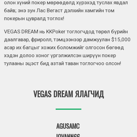
олон хүний покер мөрөөдөлд хүрэхэд туслах явдал
байв; энэ зун Лас Вегаст дэлхийн хамгийн том
покерын цувралд тоглох!
VEGAS DREAM нь KKPoker тоглогчдод төрөл бүрийн
даалгавар, фриролл, тэмцээнээр дамжуулан $15,000
асар их багцыг хожих боломжийг олгосон бөгөөд
хэдэн долоо хоног үргэлжилсэн ширүүн покер
тулааны эцэст бид азтай таван тоглогчоо олсон!
VEGAS DREAM ЯЛАГЧИД
AGUSAMC
JOVANN66