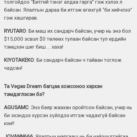
толгойдоо “Битгий тэнэг алдаа гарга” гэж хэлэх л
байсан. Ялалтын дараа би итгэж өгөхгүй “би хийчлээ”
гэж хашгирав.
RYUTARO
: Би маш их сандарч байсан, учир нь энэ бол
$15,000 эсвэл $0 төлөөх тулаан байсан тул ердийн
тэмцээн шиг биш … хаха!
KIYOTAKEKO
: Би сандарч байсан ч тайван тоглож
чадсан!
Та Vegas Dream багцаа хожсоноо хэрхэн
тэмдэглэсэн бэ?
AGUSAMC
: Энэ баяр жаахан оройтсон байсан, учир нь
би эхэндээ хүрсэн зүйлдээ итгэж чадахгүй байсан
юм!!
JOVANN666
: Ялалтын маргааш нь би найзуудтайгаа