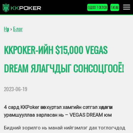
ОДОО ТОГЛОХ
ТАТАХ
Нүүр
Блог
›
KKPOKER-ИЙН $15,000 VEGAS
DREAM ЯЛАГЧДЫГ СОНСОЦГООЁ!
2023-06-19
4 сард KKPoker өнөөг хүртэл хамгийн сэтгэл хөдөлгөм
урамшууллаа зарласан нь – VEGAS DREAM юм
Бидний зорилго нь манай нийгэмлэг дах тоглогчдод