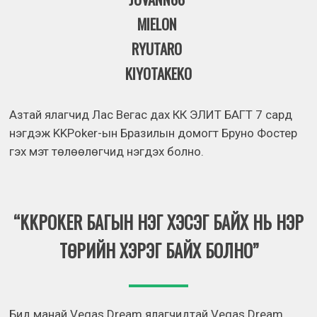
MIELON
RYUTARO
KIYOTAKEKO
Азтай ялагчид Лас Вегас дах КК ЭЛИТ БАГТ 7 сард
нэгдэж KKPoker-ын Бразилын домогт Бруно Фостер
гэх мэт төлөөлөгчид нэгдэх болно.
“KKPOKER БАГЫН НЭГ ХЭСЭГ БАЙХ НЬ НЭР
ТӨРИЙН ХЭРЭГ БАЙХ БОЛНО”
Бид манай Vegas Dream ялагчидтай Vegas Dream