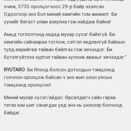
очиж, 3735 оролцогчоос 29-р байр эзэлсэн.
Одоогоор энэ бол миний хамгийн том амжилт. Би
үүнийг Вегаст улам ахиулна гэж найдаж байна!
Амьд тоглолтонд надад мухар сүсэг байхгүй. Би
хамгийн сайнаараа тоглож, сэтгэл хөдлөлгүй байхын
тулд өөрийгөө тайван байлгах гэж хичээдэг. Би
бүтэлгүйтлээ хүртэл тайван хүлээж авахыг хичээдэг.”
RYUTARO
: Би Японд болсон дотоодын тэмцээнд
голчлон оролцож байсан ч энэ жил олон улсын
тэмцээнд оролцсон!
Миний мухар сүсэг/айдас: Өрсөлдөгч сайн гараа
татах юм шиг санагдах үед энэ нь үнэхээр болчоод
байдаг…