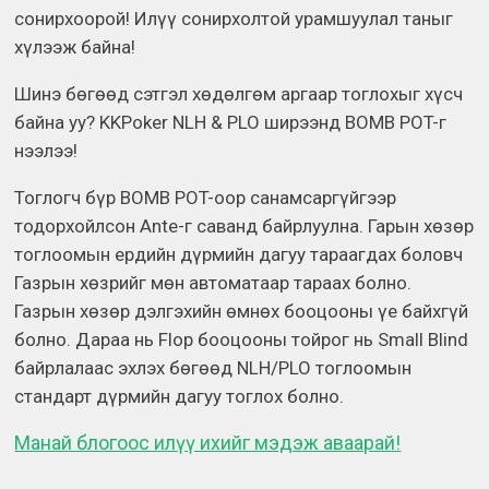
сонирхоорой! Илүү сонирхолтой урамшуулал таныг
хүлээж байна!
Шинэ бөгөөд сэтгэл хөдөлгөм аргаар тоглохыг хүсч
байна уу? KKPoker NLH & PLO ширээнд BOMB POT-г
нээлээ!
Тоглогч бүр BOMB POT-оор санамсаргүйгээр
тодорхойлсон Ante-г саванд байрлуулна. Гарын хөзөр
тоглоомын ердийн дүрмийн дагуу тараагдах боловч
Газрын хөзрийг мөн автоматаар тараах болно.
Газрын хөзөр дэлгэхийн өмнөх бооцооны үе байхгүй
болно. Дараа нь Flop бооцооны тойрог нь Small Blind
байрлалаас эхлэх бөгөөд NLH/PLO тоглоомын
стандарт дүрмийн дагуу тоглох болно.
Манай блогоос илүү ихийг мэдэж аваарай!