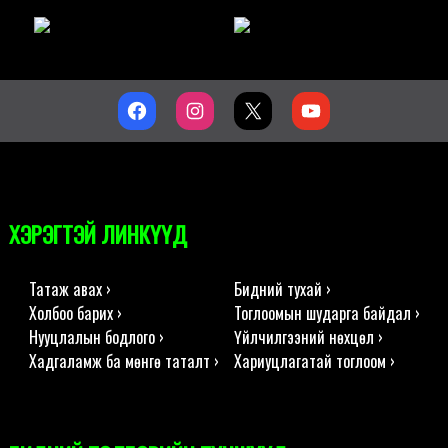
ХЭРЭГТЭЙ ЛИНКҮҮД
Татаж авах ›
Бидний тухай ›
Холбоо барих ›
Тоглоомын шударга байдал ›
Нууцлалын бодлого ›
Үйлчилгээний нөхцөл ›
Хадгаламж ба мөнгө таталт ›
Хариуцлагатай тоглоом ›