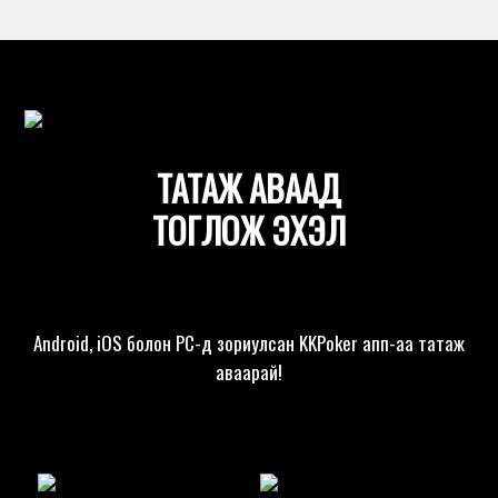
ТАТАЖ АВААД
ТОГЛОЖ ЭХЭЛ
Android, iOS болон PC-д зориулсан KKPoker апп-аа татаж
аваарай!