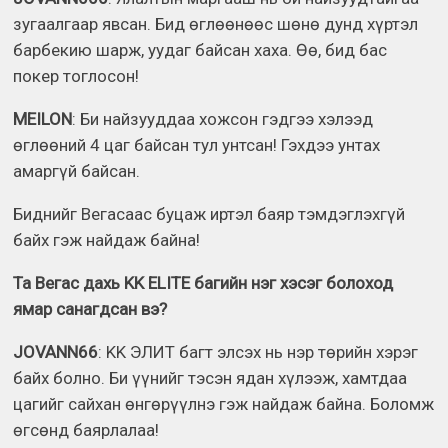
зугаалгаар явсан. Бид өглөөнөөс шөнө дунд хүртэл
барбекию шарж, уудаг байсан хаха. Өө, бид бас
покер тоглосон!
MEILON
: Би найзууддаа хожсон гэдгээ хэлээд
өглөөний 4 цаг байсан тул унтсан! Гэхдээ унтах
амаргүй байсан.
Биднийг Вегасаас буцаж иртэл баяр тэмдэглэхгүй
байх гэж найдаж байна!
Та Вегас дахь KK ELITE багийн нэг хэсэг болоход
ямар санагдсан вэ?
JOVANN66
: KK ЭЛИТ багт элсэх нь нэр төрийн хэрэг
байх болно. Би үүнийг тэсэн ядан хүлээж, хамтдаа
цагийг сайхан өнгөрүүлнэ гэж найдаж байна. Боломж
өгсөнд баярлалаа!