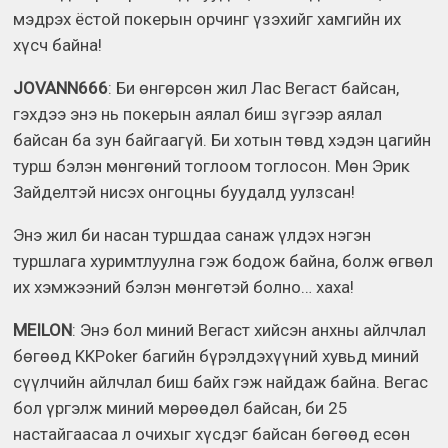
мэдрэх ёстой покерын орчинг үзэхийг хамгийн их
хүсч байна!
JOVANN666
: Би өнгөрсөн жил Лас Вегаст байсан,
гэхдээ энэ нь покерын аялал биш зүгээр аялал
байсан ба зун байгаагүй. Би хотын төвд хэдэн цагийн
турш бэлэн мөнгөний тоглоом тоглосон. Мөн Эрик
Зайделтэй нисэх онгоцны буудалд уулзсан!
Энэ жил би насан туршдаа санаж үлдэх нэгэн
туршлага хуримтлуулна гэж бодож байна, болж өгвөл
их хэмжээний бэлэн мөнгөтэй болно… хаха!
MEILON
: Энэ бол миний Вегаст хийсэн анхны айлчлал
бөгөөд KKPoker багийн бүрэлдэхүүний хувьд миний
сүүлчийн айлчлал биш байх гэж найдаж байна. Вегас
бол үргэлж миний мөрөөдөл байсан, би 25
настайгаасаа л очихыг хүсдэг байсан бөгөөд есөн