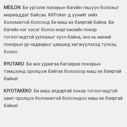
MEILON
: Би үргэлж покерын багийн гишүүн болохыг
мөрөөддөг байсан. KKPoker-д үүнийг хийх
боломжтой болсонд би маш их баяртай байна. Би
багийн нэг хэсэг болох мэргэжлийн покер
тоглогчидтой уулзахыг хүсч байна, энэ нь миний
покерын ур чадварыг цаашид хөгжүүлэхэд түлхэц
болно.
RYUTARO
: Би анх удаагаа багаараа покерын
тэмцээнд оролцож байгаа болохоор маш их баяртай
байна!
KIYOTAKEKO
: Би маш алдартай покер тоглогчидтой
хамт оролцох боломжтой болсондоо маш их баяртай
байна!