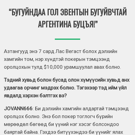
“БУГУЙНДАА ГОЛ ЭВЕНТЫН БУГУЙВЧТАЙ
АРГЕНТИНА БУЦЪЯ!”
Азтангууд энэ 7 сард Лас Вегаст болох дэлхийн
хамгийн том, нэр хүндтэй покерын тэмцээнд
оролцохын тулд $10,000 урамшуулал авах болно.
Тэдний хувьд болон бусад олон хүмүүсийн хувьд анх
удаагаа орчинг мэдрэх болно. Тэгэхээр тэд ийм үйл
явдалд хэрхэн бэлтгэх вэ?
JOVANN666
: Би дэлхийн хамгийн алдартай тэмцээнд
оролцох болно. Энэ бол покер тоглогч бүрийн
мөрөөдөл бөгөөд би үүний нэг хэсэг болсондоо
баяртай байна. Гэхдээ битүүхэндээ би үүнийг ялах