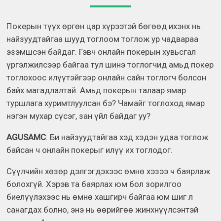
Покерын түүх өргөн цар хүрээтэй бөгөөд ихэнх нь
найзуудтайгаа шууд тоглоом тоглож ур чадвараа
эзэмшсэн байдаг. Гэвч онлайн покерын хувьсгал
үргэлжилсээр байгаа тул шинэ тоглогчид амьд покер
тоглохоос илүүтэйгээр онлайн сайн тоглогч болсон
байх магадлалтай. Амьд покерын талаар ямар
туршлага хуримтлуулсан бэ? Чамайг тоглоход ямар
нэгэн мухар сүсэг, зан үйл байдаг уу?
AGUSAMC
: Би найзуудтайгаа хэд хэдэн удаа тоглож
байсан ч онлайн покерыг илүү их тоглодог.
Сүүлчийн хөзөр дэлгэгдэхээс өмнө хэзээ ч баярлаж
болохгүй. Хэрэв та баярлах юм бол зорилгоо
биелүүлэхээс нь өмнө хашгирч байгаа юм шиг л
санагдах болно, энэ нь өөрийгөө жинхнүүлсэнтэй