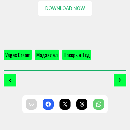
DOWNLOAD NOW
Vegas Dream
Мэдээлэл
Покерын Түүхүүд
‹
›