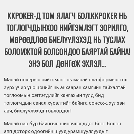
KKPOKER-Д ТОМ ЯЛАГЧ БОЛ!KKPOKER НЬ
ТОГЛОГЧДЫНХОО НИЙГЭМЛЭГТ ЗОРИЛГО,
МӨРӨӨДЛӨӨ БИЕЛҮҮЛЭХЭД НЬ ТУСЛАХ
БОЛОМЖТОЙ БОЛСОНДОО БАЯРТАЙ БАЙНА!
ЭНЭ БОЛ ДӨНГӨЖ ЭХЛЭЛ…
Манай покерын нийгэмлэг нь манай платформын гол
зүрх учир үнэ цэнийг нь анхааран хамгийн гайхалтай
тоглоомын сэтгэгдлийг хангахын тулд бид
тоглогчдын санал хүсэлтийг байнга сонсож, хүлээн
авч, биелүүлэхэд төвлөрдөг!
Манай сар бүр байнгын шинэчлэгддэг блог болон
апп доторх одоогийн шууд урамшууллуудыг