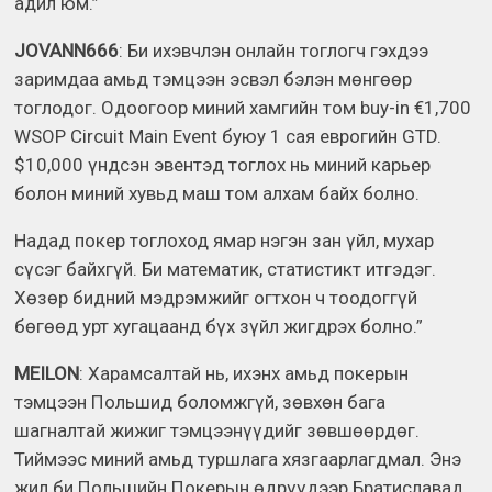
адил юм.”
JOVANN666
: Би ихэвчлэн онлайн тоглогч гэхдээ
заримдаа амьд тэмцээн эсвэл бэлэн мөнгөөр
тоглодог. Одоогоор миний хамгийн том buy-in €1,700
WSOP Circuit Main Event буюу 1 сая еврогийн GTD.
$10,000 үндсэн эвентэд тоглох нь миний карьер
болон миний хувьд маш том алхам байх болно.
Надад покер тоглоход ямар нэгэн зан үйл, мухар
сүсэг байхгүй. Би математик, статистикт итгэдэг.
Хөзөр бидний мэдрэмжийг огтхон ч тоодоггүй
бөгөөд урт хугацаанд бүх зүйл жигдрэх болно.”
MEILON
: Харамсалтай нь, ихэнх амьд покерын
тэмцээн Польшид боломжгүй, зөвхөн бага
шагналтай жижиг тэмцээнүүдийг зөвшөөрдөг.
Тиймээс миний амьд туршлага хязгаарлагдмал. Энэ
жил би Польшийн Покерын өдрүүдээр Братиславад