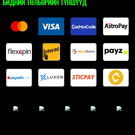
БИДНИЙ ТӨЛБӨРИЙН ТҮНШҮҮД