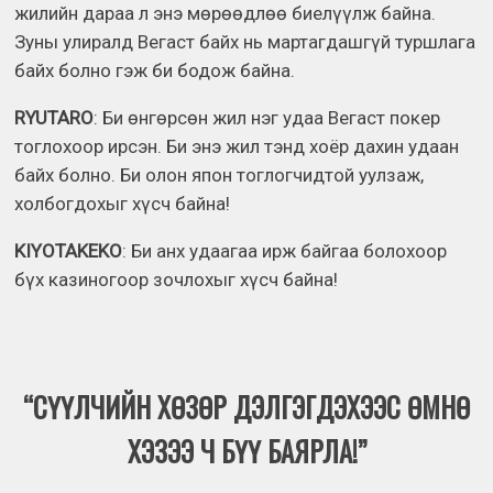
жилийн дараа л энэ мөрөөдлөө биелүүлж байна.
Зуны улиралд Вегаст байх нь мартагдашгүй туршлага
байх болно гэж би бодож байна.
RYUTARO
: Би өнгөрсөн жил нэг удаа Вегаст покер
тоглохоор ирсэн. Би энэ жил тэнд хоёр дахин удаан
байх болно. Би олон япон тоглогчидтой уулзаж,
холбогдохыг хүсч байна!
KIYOTAKEKO
: Би анх удаагаа ирж байгаа болохоор
бүх казиногоор зочлохыг хүсч байна!
“СҮҮЛЧИЙН ХӨЗӨР ДЭЛГЭГДЭХЭЭС ӨМНӨ
ХЭЗЭЭ Ч БҮҮ БАЯРЛА!”