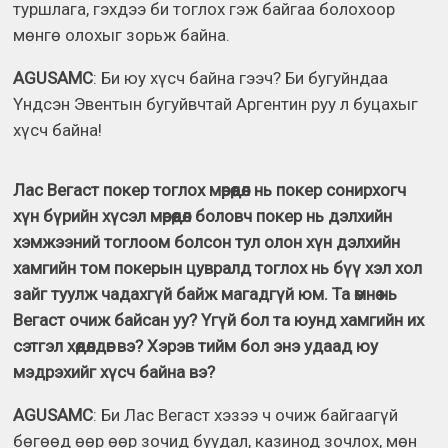
туршлага, гэхдээ би тоглох гэж байгаа болохоор
мөнгө олохыг зорьж байна.
AGUSAMC
: Би юу хүсч байна гээч? Би бугуйндаа
Үндсэн Эвентын бугуйвчтай Аргентин руу л буцахыг
хүсч байна!
Лас Вегаст покер тоглох мөрөөдөл нь покер сонирхогч
хүн бүрийн хүсэл мөрөөдөл боловч покер нь дэлхийн
хэмжээний тоглоом болсон тул олон хүн дэлхийн
хамгийн том покерын цувралд тоглох нь бүү хэл хол
зайг туулж чадахгүй байж магадгүй юм. Та өмнө нь
Вегаст очиж байсан уу? Үгүй бол та юунд хамгийн их
сэтгэл хөдөлдөг вэ? Хэрэв тийм бол энэ удаад юу
мэдрэхийг хүсч байна вэ?
AGUSAMC
: Би Лас Вегаст хэзээ ч очиж байгаагүй
бөгөөд өөр өөр зочид буудал, казинод зочлох, мөн