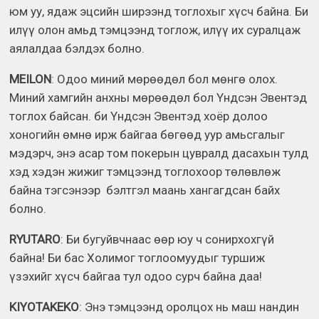
юм уу, ядаж эцсийн ширээнд тоглохыг хүсч байна. Би
илүү олон амьд тэмцээнд тоглож, илүү их суралцаж
аялалдаа бэлдэх болно.
MEILON
: Одоо миний мөрөөдөл бол мөнгө олох.
Миний хамгийн анхны мөрөөдөл бол Үндсэн Эвентэд
тоглох байсан. би Үндсэн Эвентэд хоёр долоо
хоногийн өмнө ирж байгаа бөгөөд уур амьсгалыг
мэдэрч, энэ асар том покерын цувралд дасахын тулд
хэд хэдэн жижиг тэмцээнд тоглохоор төлөвлөж
байна тэгсэнээр бэлтгэл маань хангагдсан байх
болно.
RYUTARO
: Би бугуйвчнаас өөр юу ч сонирхохгүй
байна! Би бас Холимог тоглоомуудыг туршиж
үзэхийг хүсч байгаа тул одоо сурч байна даа!
KIYOTAKEKO
: Энэ тэмцээнд оролцох нь маш нандин