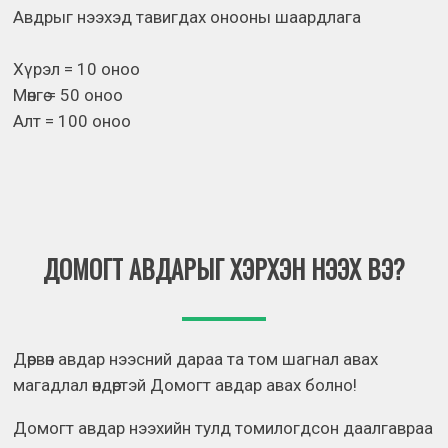
Авдрыг нээхэд тавигдах онооны шаардлага
Хүрэл = 10 оноо
Мөнгө = 50 оноо
Алт = 100 оноо
ДОМОГТ АВДАРЫГ ХЭРХЭН НЭЭХ ВЭ?
Дөрвөн авдар нээсний дараа та том шагнал авах
магадлал өндөртэй Домогт авдар авах болно!
Домогт авдар нээхийн тулд томилогдсон даалгавраа