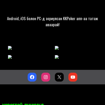
Android, iOS болон PC-д зориулсан KKPoker апп-аа татаж
аваарай!