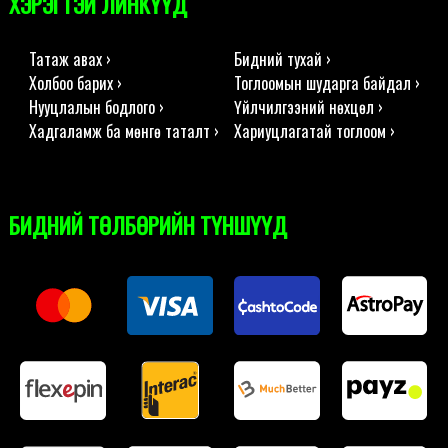
ХЭРЭГТЭЙ ЛИНКҮҮД
Татаж авах ›
Бидний тухай ›
Холбоо барих ›
Тоглоомын шударга байдал ›
Нууцлалын бодлого ›
Үйлчилгээний нөхцөл ›
Хадгаламж ба мөнгө таталт ›
Хариуцлагатай тоглоом ›
БИДНИЙ ТӨЛБӨРИЙН ТҮНШҮҮД