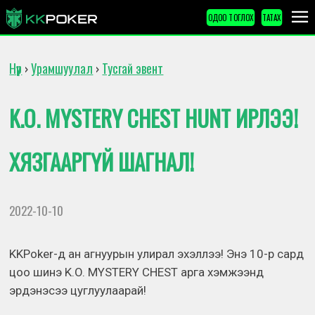
ОДОО ТОГЛОХ
ТАТАХ
Нүүр
Урамшуулал
Тусгай эвент
›
›
K.O. MYSTERY CHEST HUNT ИРЛЭЭ!
ХЯЗГААРГҮЙ ШАГНАЛ!
2022-10-10
KKPoker-д ан агнуурын улирал эхэллээ! Энэ 10-р сард
цоо шинэ K.O. MYSTERY CHEST арга хэмжээнд
эрдэнэсээ цуглуулаарай!