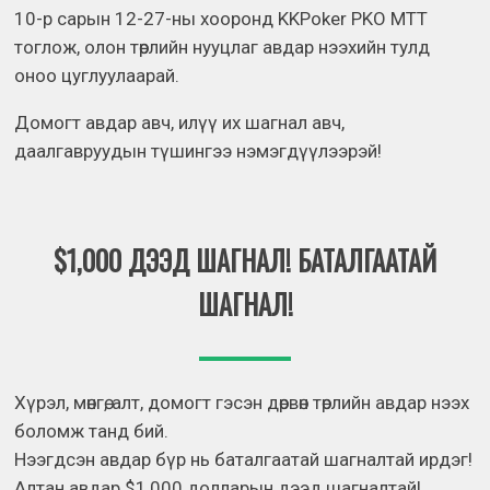
10-р сарын 12-27-ны хооронд KKPoker PKO MTT
тоглож, олон төрлийн нууцлаг авдар нээхийн тулд
оноо цуглуулаарай.
Домогт авдар авч, илүү их шагнал авч,
даалгавруудын түшингээ нэмэгдүүлээрэй!
$1,000 ДЭЭД ШАГНАЛ! БАТАЛГААТАЙ
ШАГНАЛ!
Хүрэл, мөнгө, алт, домогт гэсэн дөрвөн төрлийн авдар нээх
боломж танд бий.
Нээгдсэн авдар бүр нь баталгаатай шагналтай ирдэг!
Алтан авдар $1,000 долларын дээд шагналтай!