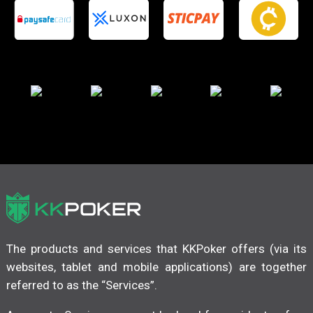
The products and services that KKPoker offers (via its
websites, tablet and mobile applications) are together
referred to as the “Services”.