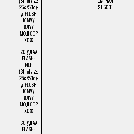
(Blinds ≥
ШАГНАЛ
25c/50c)-
$1,500)
д FLUSH
ЮМУУ
ИЛҮҮ
МОДООР
ХОЖ
20 УДАА
FLASH-
NLH
(Blinds ≥
25c/50c)-
д FLUSH
ЮМУУ
ИЛҮҮ
МОДООР
ХОЖ
30 УДАА
FLASH-