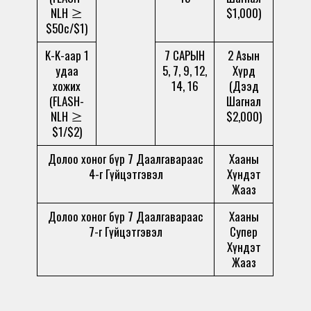
NLH ≥
$1,000)
$50c/$1)
K-K-аар 1
7 САРЫН
2 Азын
удаа
5, 7, 9, 12,
Хүрд
хожих
14, 16
(Дээд
(FLASH-
Шагнал
NLH ≥
$2,000)
$1/$2)
Долоо хоног бүр 7 Даалгавараас
Хааны
4-г Гүйцэтгэвэл
Хүндэт
Жааз
Долоо хоног бүр 7 Даалгавараас
Хааны
7-г Гүйцэтгэвэл
Супер
Хүндэт
Жааз