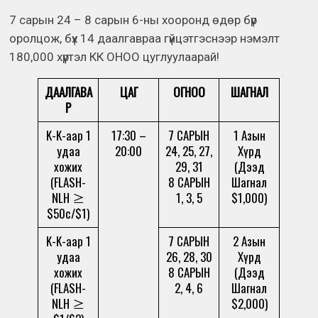
7 сарын 24 – 8 сарын 6-ны хооронд өдөр бүр
оролцож, бүх 14 даалгавраа гүйцэтгэснээр нэмэлт
180,000 хүртэл КК ОНОО цуглуулаарай!
ДААЛГАВА
ЦАГ
ОГНОО
ШАГНАЛ
Р
K-K-аар 1
17:30 –
7 САРЫН
1 Азын
удаа
20:00
24, 25, 27,
Хүрд
хожих
29, 31
(Дээд
(FLASH-
8 САРЫН
Шагнал
NLH ≥
1, 3, 5
$1,000)
$50c/$1)
K-K-аар 1
7 САРЫН
2 Азын
удаа
26, 28, 30
Хүрд
хожих
8 САРЫН
(Дээд
(FLASH-
2, 4, 6
Шагнал
NLH ≥
$2,000)