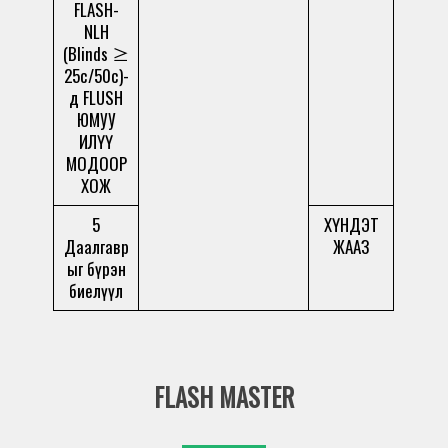
FLASH-
NLH
(Blinds ≥
25c/50c)-
д FLUSH
ЮМУУ
ИЛҮҮ
МОДООР
ХОЖ
5
ХҮНДЭТ
Даалгавр
ЖААЗ
ыг бүрэн
биелүүл
FLASH MASTER