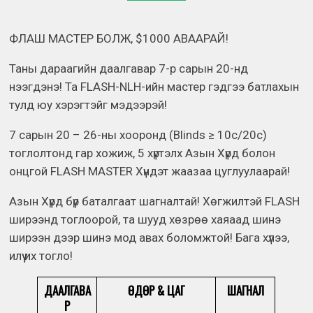
ФЛАШ МАСТЕР БОЛЖ, $1000 АВААРАЙ!
Таны дараагийн даалгавар 7-р сарын 20-нд
нээгдэнэ! Та FLASH-NLH-ийн мастер гэдгээ батлахын
тулд юу хэрэгтэйг мэдээрэй!
7 сарын 20 – 26-ны хооронд (Blinds ≥ 10c/20c)
тоглолтонд гар хожиж, 5 хүртэлх Азын Хүрд болон
онцгой FLASH MASTER Хүндэт жаазаа цуглуулаарай!
Азын Хүрд бүр баталгаат шагналтай! Хөгжилтэй FLASH
ширээнд тоглоорой, та шууд хөзрөө хаяаад шинэ
ширээн дээр шинэ мод авах боломжтой! Бага хүлээ,
илүү их тогло!
ДААЛГАВА
ӨДӨР & ЦАГ
ШАГНАЛ
Р