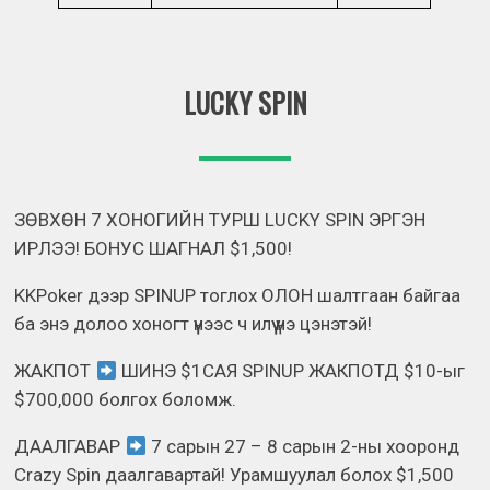
LUCKY SPIN
ЗӨВХӨН 7 ХОНОГИЙН ТУРШ LUCKY SPIN ЭРГЭН
ИРЛЭЭ! БОНУС ШАГНАЛ $1,500!
KKPoker дээр SPINUP тоглох ОЛОН шалтгаан байгаа
ба энэ долоо хоногт үүнээс ч илүү үнэ цэнэтэй!
ЖАКПОТ
ШИНЭ $1САЯ SPINUP ЖАКПОТД $10-ыг
$700,000 болгох боломж.
ДААЛГАВАР
7 сарын 27 – 8 сарын 2-ны хооронд
Crazy Spin даалгавартай! Урамшуулал болох $1,500