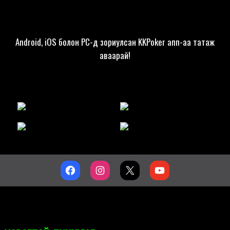
Android, iOS болон PC-д зориулсан KKPoker апп-аа татаж
аваарай!