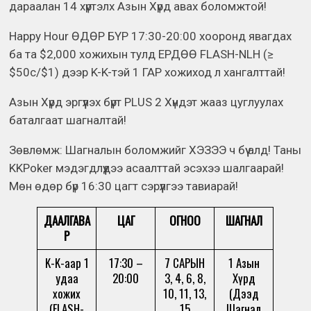
дараалан 14 хүртэлх Азын Хүрд авах боломжтой!
Happy Hour ӨДӨР БҮР 17:30-20:00 хооронд явагдах
ба та $2,000 хожихын тулд ЕРДӨӨ FLASH-NLH (≥
$50c/$1) дээр K-K-тэй 1 ГАР хожиход л хангалттай!
Азын Хүрд эргүүлэх бүрт PLUS 2 Хүндэт жааз цуглуулах
баталгаат шагналтай!
Зөвлөмж: Шагналын боломжийг ХЭЗЭЭ ч бүү алд! Таны
KKPoker мэдэгдлүүдээ асаалттай эсэхээ шалгаарай!
Мөн өдөр бүр 16:30 цагт сэрүүлгээ тавиарай!
ДААЛГАВА
ЦАГ
ОГНОО
ШАГНАЛ
Р
K-K-аар 1
17:30 –
7 САРЫН
1 Азын
удаа
20:00
3, 4, 6, 8,
Хүрд
хожих
10, 11, 13,
(Дээд
(FLASH-
15
Шагнал