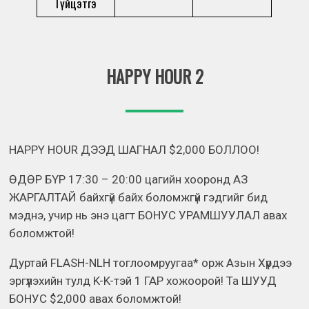
Гүйцэтгэ
HAPPY HOUR 2
HAPPY HOUR ДЭЭД ШАГНАЛ $2,000 БОЛЛОО!
ӨДӨР БҮР 17:30 – 20:00 цагийн хооронд АЗ
ЖАРГАЛТАЙ байхгүй байх боломжгүй гэдгийг бид
мэднэ, учир нь энэ цагт БОНУС УРАМШУУЛАЛ авах
боломжтой!
Дуртай FLASH-NLH тоглоомруугаа* орж Азын Хүрдээ
эргүүлэхийн тулд K-K-тэй 1 ГАР хожоорой! Та ШУУД
БОНУС $2,000 авах боломжтой!