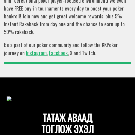
and recreational poker player-focused environment! We even
have FREE buy-in tournaments every day to boost your poker
bankroll! Join now and get great welcome rewards, plus 5%
Instant Rakeback from day one and the chance to earn up to
50% rakeback.
Be a part of our poker community and follow the KKPoker
Instagram
Facebook
journey on
,
, X and Twitch.
ТАТАЖ АВААД
ТОГЛОЖ ЭХЭЛ