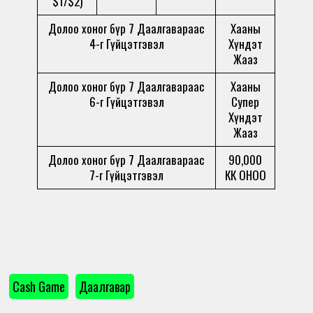
$1/$2)
Долоо хоног бүр 7 Даалгавараас
Хааны
4-г Гүйцэтгэвэл
Хүндэт
Жааз
Долоо хоног бүр 7 Даалгавараас
Хааны
6-г Гүйцэтгэвэл
Супер
Хүндэт
Жааз
Долоо хоног бүр 7 Даалгавараас
90,000
7-г Гүйцэтгэвэл
КК ОНОО
Cash Game
Даалгавар