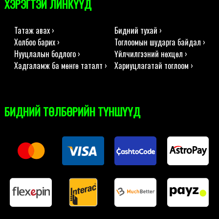
ХЭРЭГТЭЙ ЛИНКҮҮД
Татаж авах ›
Бидний тухай ›
Холбоо барих ›
Тоглоомын шударга байдал ›
Нууцлалын бодлого ›
Үйлчилгээний нөхцөл ›
Хадгаламж ба мөнгө таталт ›
Хариуцлагатай тоглоом ›
БИДНИЙ ТӨЛБӨРИЙН ТҮНШҮҮД