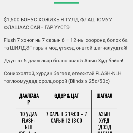
$1,500 БОНУС ХОЖИХЫН ТУЛД ФЛАШ ЮМУУ
ФЛАШААС САЙН ГАР ҮҮСГЭ!
Flush 7 хоног нь 7 сарын 6 – 12-ны хооронд болох ба
та ШИЛДЭГ гарын мод үүсгэхэд онцгой шагналуудтай!
Дуусгах 5 даалгавар болон авах 5 Азын Хүрд байна!
Сонирхолтой, хурдан бөгөөд өгөөжтэй FLASH-NLH
тоглоомуудад оролцоорой (Blinds ≥ 25c/50c)
ДААЛГАВА
ӨДӨР & ЦАГ
ШАГНАЛ
Р
10 УДАА
7 САРЫН 6 14:00 – 7
АЗЫН
FLASH-
САРЫН 12 18:00
ХҮРД
NLH
(ДЭЭД