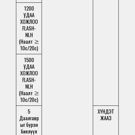
1200
УДАА
ХОЖЛОО
FLASH-
NLH
(Наалт ≥
10c/20c)
1500
УДАА
ХОЖЛОО
FLASH-
NLH
(Наалт ≥
10c/20c)
5
ХҮНДЭТ
Даалгавр
ЖААЗ
ыг бүрэн
биелүүл