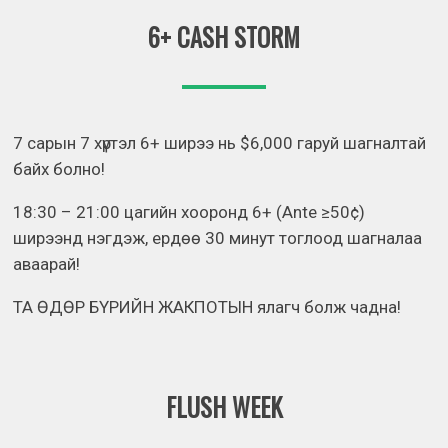
6+ CASH STORM
7 сарын 7 хүртэл 6+ ширээ нь $6,000 гаруй шагналтай
байх болно!
18:30 – 21:00 цагийн хооронд 6+ (Ante ≥50¢)
ширээнд нэгдэж, ердөө 30 минут тоглоод шагналаа
аваарай!
ТА ӨДӨР БҮРИЙН ЖАКПОТЫН ялагч болж чадна!
FLUSH WEEK