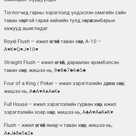
Тоглогчид гарны зэрэглэлд үндэслэн хамгийн сайн
таван хөзөртой гараа хийхийн тулд хөзрөө самбарын
хажууд ашигладаг.
Royal Flush — ижил өнгөтөй таван хөзөр, А-10 –
A♥K♥Q♥J♥10♥
Straight Flush – ижил өнгөтөй, дараалан эрэмбэлсэн
таван хөзөр; жишээ нь, 9♣8♣7♣6♣5♣
Four of a King / Poker – ижил зэрэглэлийн дөрвөн хөзөр;
жишээ нь, A♣A♥A♦A♠K♦
Full House – ижил зэрэглэлийн гурван хөзөр, ижил
зэрэглэлийн хоёр хөзөр; жишээ нь, A♣A♥A♠K♦K♥
Flush – ижил өнгөтөй ямар ч таван хөзөр; жишээ нь,
A♠J♠8♠5♠2♠