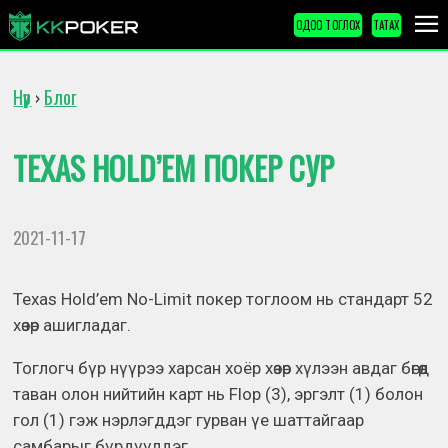
ОДОО ТОГЛОХ
ТАТАХ
Нүүр
Блог
›
TEXAS HOLD’EM ПОКЕР СУР
2021-11-17
Texas Hold’em No-Limit покер тоглоом нь стандарт 52
хөзөр ашигладаг.
Тоглогч бүр нүүрээ харсан хоёр хөзөр хүлээн авдаг бөгөөд
таван олон нийтийн карт нь Flop (3), эргэлт (1) болон
гол (1) гэж нэрлэгддэг гурван үе шаттайгаар
самбарыг бүрдүүлдэг.