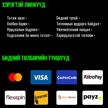
ХЭРЭГТЭЙ ЛИНКҮҮД
Татаж авах ›
Бидний тухай ›
Холбоо барих ›
Тоглоомын шударга байдал ›
Нууцлалын бодлого ›
Үйлчилгээний нөхцөл ›
Хадгаламж ба мөнгө таталт ›
Хариуцлагатай тоглоом ›
БИДНИЙ ТӨЛБӨРИЙН ТҮНШҮҮД