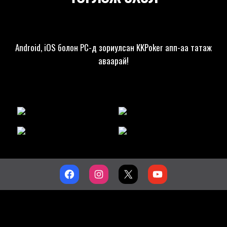
Android, iOS болон PC-д зориулсан KKPoker апп-аа татаж
аваарай!