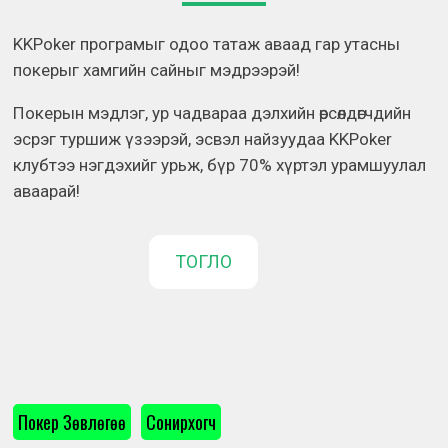
KKPoker програмыг одоо татаж аваад гар утасны
покерыг хамгийн сайныг мэдрээрэй!
Покерын мэдлэг, ур чадвараа дэлхийн өрсөлдөгчдийн
эсрэг туршиж үзээрэй, эсвэл найзуудаа KKPoker
клубтээ нэгдэхийг урьж, бүр 70% хүртэл урамшуулал
аваарай!
ТОГЛО
Покер Зөвлөгөө
Сонирхогч