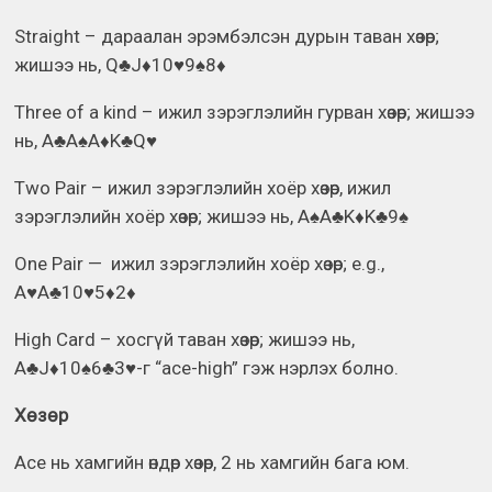
Straight – дараалан эрэмбэлсэн дурын таван хөзөр;
жишээ нь, Q♣J♦10♥9♠8♦
Three of a kind – ижил зэрэглэлийн гурван хөзөр; жишээ
нь, A♣A♠A♦K♣Q♥
Two Pair – ижил зэрэглэлийн хоёр хөзөр, ижил
зэрэглэлийн хоёр хөзөр; жишээ нь, A♠A♣K♦K♣9♠
One Pair — ижил зэрэглэлийн хоёр хөзөр; e.g.,
A♥A♣10♥5♦2♦
High Card – хосгүй таван хөзөр; жишээ нь,
A♣J♦10♠6♣3♥-г “ace-high” гэж нэрлэх болно.
Хөзөр
Ace нь хамгийн өндөр хөзөр, 2 нь хамгийн бага юм.