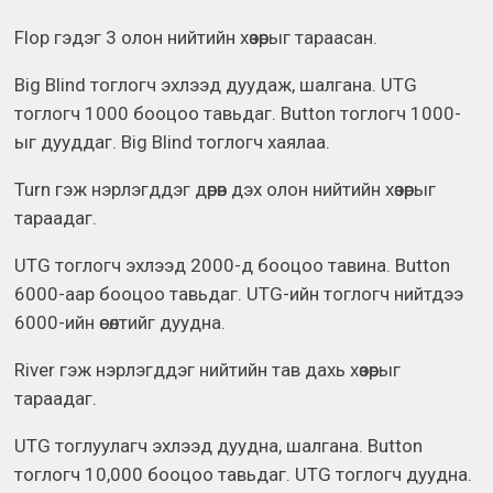
Flop гэдэг 3 олон нийтийн хөзөрыг тараасан.
Big Blind тоглогч эхлээд дуудаж, шалгана. UTG
тоглогч 1000 бооцоо тавьдаг. Button тоглогч 1000-
ыг дууддаг. Big Blind тоглогч хаялаа.
Turn гэж нэрлэгддэг дөрөв дэх олон нийтийн хөзөрыг
тараадаг.
UTG тоглогч эхлээд 2000-д бооцоо тавина. Button
6000-аар бооцоо тавьдаг. UTG-ийн тоглогч нийтдээ
6000-ийн өсөлтийг дуудна.
River гэж нэрлэгддэг нийтийн тав дахь хөзөрыг
тараадаг.
UTG тоглуулагч эхлээд дуудна, шалгана. Button
тоглогч 10,000 бооцоо тавьдаг. UTG тоглогч дуудна.