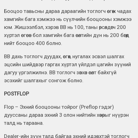
Бооцоо тавьсны дараа дараагийн тоглогч өсгөж чадах
хамгийн бага хэмжээ нь сүүлчийн бооцооны хэмжээ
юм. Жишээлбэл, хэрэв BB нь 100, таны өрсөлдөгч 200
хүртэл өсгөсөн бол хамгийн бага өсөлтийн дүн нь 200 бөгөөд
нийт бооцоо 400 болно.
BB дахь тоглогч дуудах, өсгөх, нугалах эсвэл шалгах
эцсийн шийдвэр гаргах хүртэл үйлдэл цагийн зүүний
дагуу үргэлжилнэ. BB тоглогч зөвхөн өсөлт байхгүй
эсэхийг шалгахыг сонгож болно.
POSTFLOP
Flop – Эхний бооцооны тойрог (Preflop гэдэг)
дууссаны дараа эхний 3 олон нийтийн хөзөрыг нүүрэн
талд нь тараана.
Dealer-ийн зүүн талд байгаа эхний идэвхтэй тоглогч