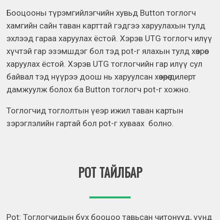
Бооцооны түрэмгийлэгчийн хувьд Button тоглогч
хамгийн сайн таван карттай гэдгээ харуулахын тулд
эхлээд гараа харуулах ёстой. Хэрэв UTG тоглогч илүү
хүчтэй гар эзэмшдэг бол тэд pot-г ялахын тулд хөзрөө
харуулах ёстой. Хэрэв UTG тоглогчийн гар илүү сул
байвал тэд нүүрээ доош нь харуулсан хөзөрөө дилерт
дамжуулж болох ба Button тоглогч pot-г хожно.
Тоглогчид тоглолтын үеэр ижил таван картын
зэрэглэлийн гартай бол pot-г хуваах болно.
POT ТАЙЛБАР
Pot: Тоглогчидын бүх бооцоо тавьсан читонууд, үүнд