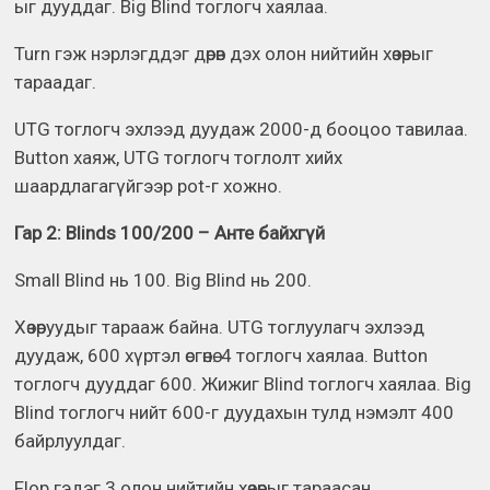
ыг дууддаг. Big Blind тоглогч хаялаа.
Turn гэж нэрлэгддэг дөрөв дэх олон нийтийн хөзөрыг
тараадаг.
UTG тоглогч эхлээд дуудаж 2000-д бооцоо тавилаа.
Button хаяж, UTG тоглогч тоглолт хийх
шаардлагагүйгээр pot-г хожно.
Гар 2: Blinds 100/200 – Анте байхгүй
Small Blind нь 100. Big Blind нь 200.
Хөзөруудыг тарааж байна. UTG тоглуулагч эхлээд
дуудаж, 600 хүртэл өсгөнө. 4 тоглогч хаялаа. Button
тоглогч дууддаг 600. Жижиг Blind тоглогч хаялаа. Big
Blind тоглогч нийт 600-г дуудахын тулд нэмэлт 400
байрлуулдаг.
Flop гэдэг 3 олон нийтийн хөзөрыг тараасан.