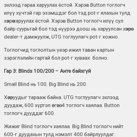
эхлээд гараа харуулах ёстой. Хэрэв Button тоглогч
илүү хүчтэй гар эзэмшдэг бол тэд pot-г ялахын тулд
хөзрөө харуулах ёстой. Хэрэв Button тоглогч илүү сул
байр суурьтай бол тэд нүүрээ доош нь харуулсан хөзөрөө
dealer-т дамжуулж, UTG тоглуулагч pot-г хожно.
Тоглогчид тоглолтын үеэр ижил таван картын
зэрэглэлийн гартай бол pot-г хуваах болно.
Гар 3: Blinds 100/200 – Анте байхгүй
Small Blind нь 100. Big Blind нь 200.
Хөзөруудыг тарааж байна. UTG тоглуулагч эхлээд
дуудаж, 600 хүртэл өсгөнө. 4 тоглогч хаялаа. Button
тоглогч дууддаг 600.
Жижиг Blind тоглогч хаялаа. Big Blind тоглогч нийт
600-г дуудахын тулд нэмэлт 400 байрлуулдаг.