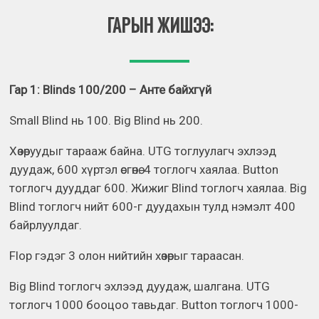
ГАРЫН ЖИШЭЭ:
Гар 1: Blinds 100/200 – Анте байхгүй
Small Blind нь 100. Big Blind нь 200.
Хөзөруудыг тарааж байна. UTG тоглуулагч эхлээд
дуудаж, 600 хүртэл өсгөнө. 4 тоглогч хаялаа. Button
тоглогч дууддаг 600. Жижиг Blind тоглогч хаялаа. Big
Blind тоглогч нийт 600-г дуудахын тулд нэмэлт 400
байрлуулдаг.
Flop гэдэг 3 олон нийтийн хөзөрыг тараасан.
Big Blind тоглогч эхлээд дуудаж, шалгана. UTG
тоглогч 1000 бооцоо тавьдаг. Button тоглогч 1000-