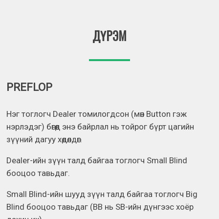
ДҮРЭМ
PREFLOP
Нэг тоглогч Dealer томилогдсон (мөн Button гэж
нэрлэдэг) бөгөөд энэ байрлал нь тойрог бүрт цагийн
зүүний дагуу хөдөлдөг.
Dealer-ийн зүүн талд байгаа тоглогч Small Blind
бооцоо тавьдаг.
Small Blind-ийн шууд зүүн талд байгаа тоглогч Big
Blind бооцоо тавьдаг (BB нь SB-ийн дүнгээс хоёр