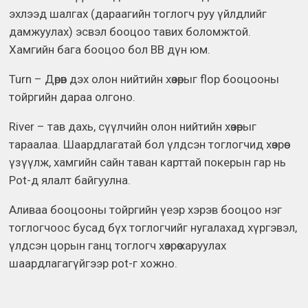
эхлээд шалгах (дараагийн тоглогч руу үйлдлийг
дамжуулах) эсвэл бооцоо тавих боломжтой.
Хамгийн бага бооцоо бол BB дүн юм.
Turn – Дөрөв дэх олон нийтийн хөзөрыг flop бооцооны
тойргийн дараа олгоно.
River – тав дахь, сүүлчийн олон нийтийн хөзөрыг
тараалаа. Шаардлагатай бол үлдсэн тоглогчид хөзрөө
үзүүлж, хамгийн сайн таван карттай покерын гар нь
Pot-д ялалт байгуулна.
Аливаа бооцооны тойргийн үеэр хэрэв бооцоо нэг
тоглогчоос бусад бүх тоглогчийг нугалахад хүргэвэл,
үлдсэн цорын ганц тоглогч хөзрөө харуулах
шаардлагагүйгээр pot-г хожно.