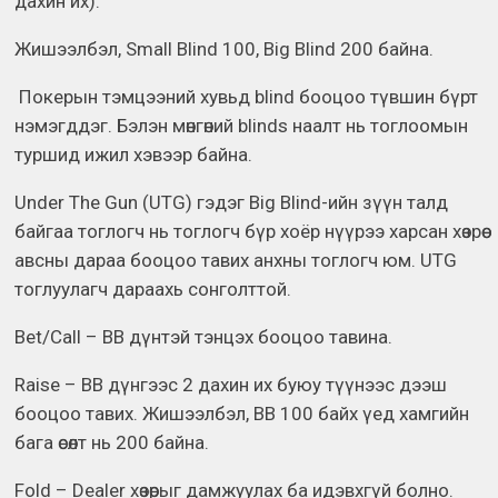
дахин их).
Жишээлбэл, Small Blind 100, Big Blind 200 байна.
Покерын тэмцээний хувьд blind бооцоо түвшин бүрт
нэмэгддэг. Бэлэн мөнгөний blinds наалт нь тоглоомын
туршид ижил хэвээр байна.
Under The Gun (UTG) гэдэг Big Blind-ийн зүүн талд
байгаа тоглогч нь тоглогч бүр хоёр нүүрээ харсан хөзрөө
авсны дараа бооцоо тавих анхны тоглогч юм. UTG
тоглуулагч дараахь сонголттой.
Bet/Call – BB дүнтэй тэнцэх бооцоо тавина.
Raise – BB дүнгээс 2 дахин их буюу түүнээс дээш
бооцоо тавих. Жишээлбэл, BB 100 байх үед хамгийн
бага өсөлт нь 200 байна.
Fold – Dealer хөзөрыг дамжуулах ба идэвхгүй болно.