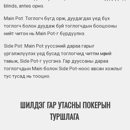
blinds, antes орно.
Main Pot: Тоглогч бүгд орж, дуудагдах үед бүх
тоглогч болон дуудаж буй тоглогчдын бооцооны
нийт читон нь Main Pot-г бүрдүүлнэ.
Side Pot: Main Pot үүссэний дараа гарыг
үргэлжлүүлэх үед бусад тоглогчид читпм мөрий
тавьж, Side Pot-г үүсгэнэ. Гар дууссаны дараа
тоглогчдын Main болон Side Pot-нooс авсан хожлыг
тус тусад нь тооцно.
ШИЛДЭГ ГАР УТАСНЫ ПОКЕРЫН
ТУРШЛАГА