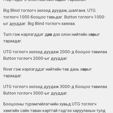
Big Blind тоглогч эхлээд дуудаж, шалгана. UTG
тоглогч 1000 бооцоо тавьдаг. Button тоглогч 1000-
ыг дууддаг. Big Blind тоглогч хаялаа.
Turn гэж нэрлэгддэг дөрөв дэх олон нийтийн хөзөрыг
тараадаг.
UTG тоглогч эхлээд дуудаж 2000-д бооцоо тавилаа.
Button тоглогч 2000-ыг дууддаг.
River гэж нэрлэгддэг нийтийн тав дахь хөзөрыг
тараадаг.
UTG тоглогч эхлээд дуудаж 3000-д бооцоо тавилаа.
Button тоглогч 3000-ыг дууддаг.
Бооцооны түрэмгийлэгчийн хувьд UTG тоглогч
хамгийн сайн таван карттай гэдгээ харуулахын тулд