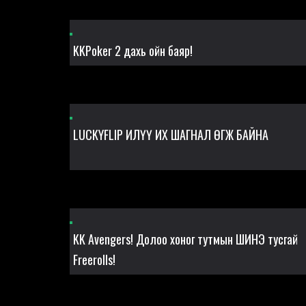
KKPoker 2 дахь ойн баяр!
LUCKYFLIP ИЛҮҮ ИХ ШАГНАЛ ӨГЖ БАЙНА
KK Avengers! Долоо хоног тутмын ШИНЭ тусгай
Freerolls!