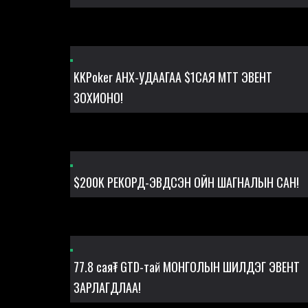
KKPoker АНХ-УДААГАА $1САЯ MTT ЭВЕНТ
ЗОХИОНО!
$200K РЕКОРД-ЭВДСЭН ОЙН ШАГНАЛЫН САН!
77.8 сая₮ GTD-тай МОНГОЛЫН ШИЛДЭГ ЭВЕНТ
ЗАРЛАГДЛАА!