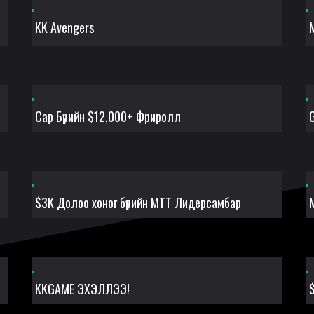
KK Avengers
Сар Бүрийн $12,000+ Фриролл
$3К Долоо хоног бүрийн MTT Лидерсамбар
KKGAME ЭХЭЛЛЭЭ!