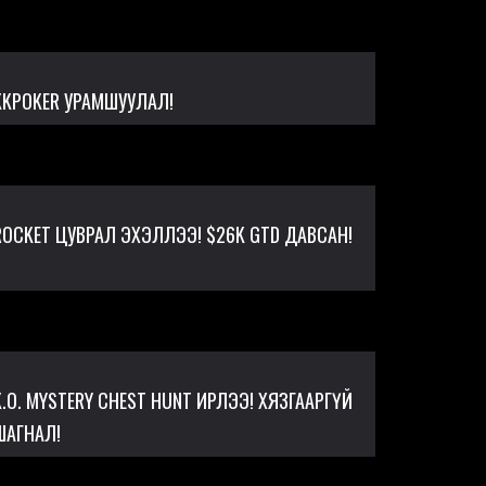
KKPOKER УРАМШУУЛАЛ!
ROCKET ЦУВРАЛ ЭХЭЛЛЭЭ! $26K GTD ДАВСАН!
K.O. MYSTERY CHEST HUNT ИРЛЭЭ! ХЯЗГААРГҮЙ
ШАГНАЛ!