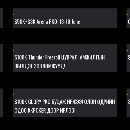
$50K+$3K Arena PKO: 13-18 June
$100K Thunder Freeroll ЦУВРАЛ! АМЖИЛТЫН
ШИЛДЭГ ЗӨВЛӨМЖҮҮД!
$100K GLORY PKO БУЦАЖ ИРЖЭЭ! ОЛОН ӨДРИЙН
ОДОО KKPOKER ДЭЭР ИРЛЭЭ!