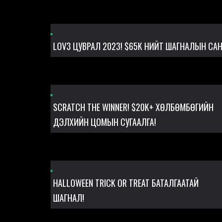
LOV3 ЦУВРАЛ 2023! $65K НИЙТ ШАГНАЛЫН СА
SCRATCH THE WINNER! $20K+ ХӨЛБӨМБӨГИЙН
ДЭЛХИЙН ЦОМЫН СУГААЛГА!
HALLOWEEN TRICK OR TREAT БАТАЛГААТАЙ
ШАГНАЛ!