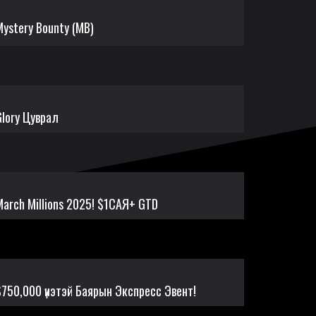
Mystery Bounty (MB)
Glory Цуврал
March Millions 2025! $1САЯ+ GTD
$750,000 үнэтэй Баярын Экспресс Эвент!