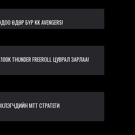
ОДОО ӨДӨР БҮР KK AVENGERS!
$100K THUNDER FREEROLL ЦУВРАЛ ЗАРЛАА!
ЭХЛЭГЧДИЙН MTT СТРАТЕГИ