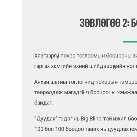
ЗӨВЛӨГӨӨ 2:
Хязгааргүй покер тоглоомын бооцооны 
гаргах хамгийн эхний шийдвэрүүдийн нэг
Анхан шатны тоглогчид покерын тэмцээни
төөрөлдөж магадгүй ч бооцооны хэмжээг
байдаг.
“Дуудах” гэдэг нь Big Blind-тэй ижил бо
100 бол 100 бооцоо тавих нь дуудлах ю