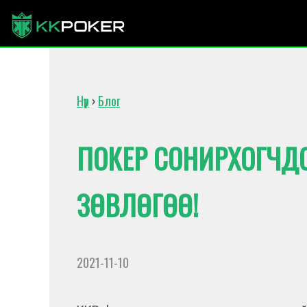
Нүүр
›
Блог
ПОКЕР СОНИРХОГЧДО
ЗӨВЛӨГӨӨ!
2021-11-10