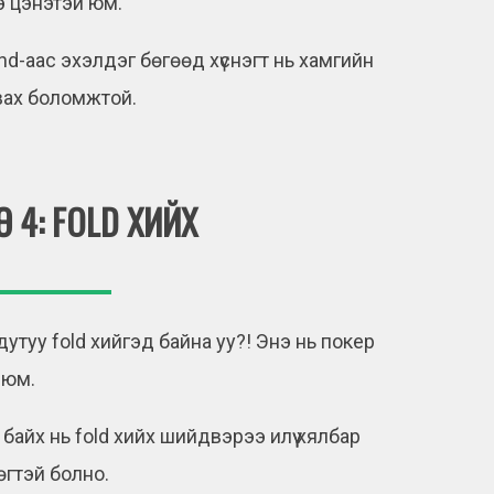
э цэнэтэй юм.
nd-аас эхэлдэг бөгөөд хүснэгт нь хамгийн
авах боломжтой.
 4: FOLD ХИЙХ
дутуу fold хийгэд байна уу?! Энэ нь покер
т юм.
айх нь fold хийх шийдвэрээ илүү хялбар
вөгтэй болно.