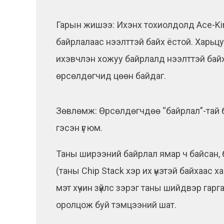
Гарын жишээ: Ихэнх тохиолдолд Ace-King
байрлалаас нээлттэй байх ёстой. Харьцуу
ихэвчлэн хожуу байрлалд нээлттэй байх б
өрсөлдөгчид цөөн байдаг.
Зөвлөмж: Өрсөлдөгчдөө “байрлал”-тай ба
гэсэн үг юм.
Таны ширээний байрлал ямар ч байсан, б
(таны Chip Stack хэр их үнэтэй байхаас х
мэт хүчин зүйлс зэрэг таны шийдвэр гарг
оролцож буй тэмцээний шат.