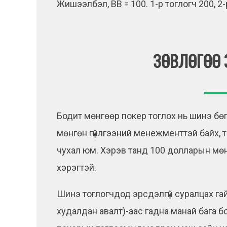
Жишээлбэл, BB = 100. 1-р тоглогч 200, 2-
ЗӨВЛӨГӨӨ 
Бодит мөнгөөр покер тоглох нь шинэ бө
мөнгөн гүйлгээний менежменттэй байх, 
чухал юм. Хэрэв танд 100 долларын мөнг
хэрэгтэй.
Шинэ тоглогчдод эрсдэлгүй суралцах гайх
худалдан авалт)-аас гадна манай бага 