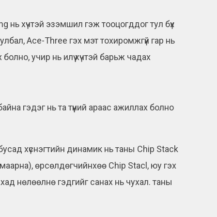
 нь хүчтэй эзэмшил гэж тооцогддог тул бүх
лбал, Ace-Three гэх мэт тохиромжгүй гар нь
олно, учир нь илүү хүчтэй барьж чадах
йна гэдэг нь та түүний араас ажиллах болно
усад хүснэгтийн динамик нь таны Chip Stack
амаарна), өрсөлдөгчийнхөө Chip Stacl, юу гэх
ахад нөлөөлнө гэдгийг санах нь чухал. таны