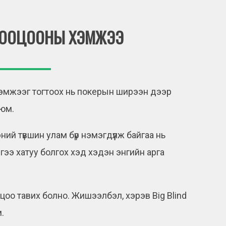
 БООЦООНЫ ХЭМЖЭЭ
хэмжээг тогтоох нь покерын ширээн дээр
 юм.
й түвшин улам бүр нэмэгдүүлж байгаа нь
ээ хатуу болгох хэд хэдэн энгийн арга
оцоо тавих болно. Жишээлбэл, хэрэв Big Blind
м.