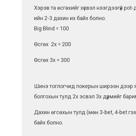
Хэрэв та өсгөхийг хүсвэл нээгдээгүй pot-
ийн 2-3 дахин их байх болно.
Big Blind = 100
Өсгөх 2x = 200
Өсгөх 3x = 300
Шинэ тоглогчид покерын ширээн дээр я
болгохын тулд 2x эсвэл 3x дүрмийг бар
Дахин өгсөхын тулд (мөн 3-bet, 4-bet гэ
байх болно.