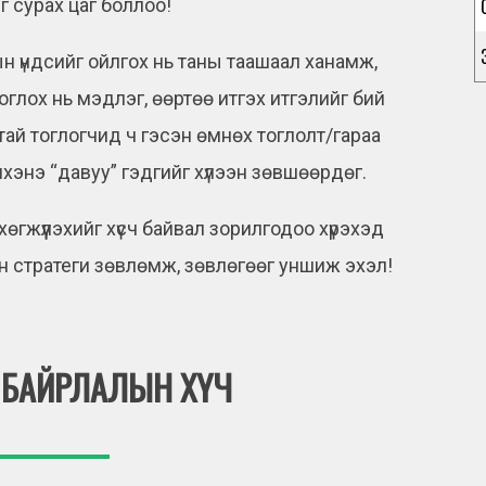
г сурах цаг боллоо!
 үндсийг ойлгох нь таны таашаал ханамж,
глох нь мэдлэг, өөртөө итгэх итгэлийг бий
атай тоглогчид ч гэсэн өмнөх тоглолт/гараа
нхэнэ “давуу” гэдгийг хүлээн зөвшөөрдөг.
хөгжүүлэхийг хүсч байвал зорилгодоо хүрэхэд
н стратеги зөвлөмж, зөвлөгөөг уншиж эхэл!
: БАЙРЛАЛЫН ХҮЧ