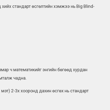
д хийх стандарт өсгөлтийн хэмжээ нь Big Blind-
мар ч математикийг энгийн бөгөөд хурдан
имталж чадна.
х мэт) 2-3x хооронд дахин өсгөх нь стандарт