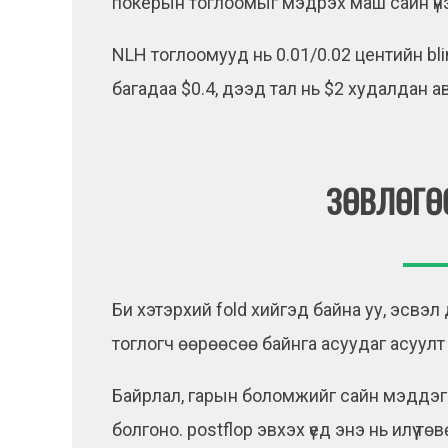
покерын тоглоомыг мэдрэх маш сайн үн
NLH тоглоомууд нь 0.01/0.02 центийн bli
багадаа $0.4, дээд тал нь $2 худалдан 
ЗӨВЛӨГӨӨ
Би хэтэрхий fold хийгэд байна уу, эсвэл 
тоглогч өөрөөсөө байнга асуудаг асуул
Байрлал, гарын боломжийг сайн мэддэг б
болгоно. postflop эвхэх үед энэ нь илүү тө