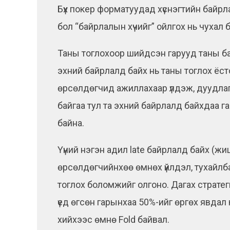
Бүх покер форматуудад хүснэгтийн байрл
бол “байрлалын хүчийг” ойлгох нь чухал 
Таны тоглохоор шийдсэн гарууд таны б
эхний байрлалд байх нь таны тоглох ёст
өрсөлдөгчид ажиллахаар үлдэж, дуудлаг
байгаа тул та эхний байрлалд байхдаа г
байна.
Үүний нэгэн адил late байрлалд байх (жиш
өрсөлдөгчийнхөө өмнөх үйлдэл, тухайлбал
тоглох боломжийг олгоно. Дагах стратег
үед өгсөн гарынхаа 50%-ийг өргөх явдал
хийхээс өмнө Fold байвал.