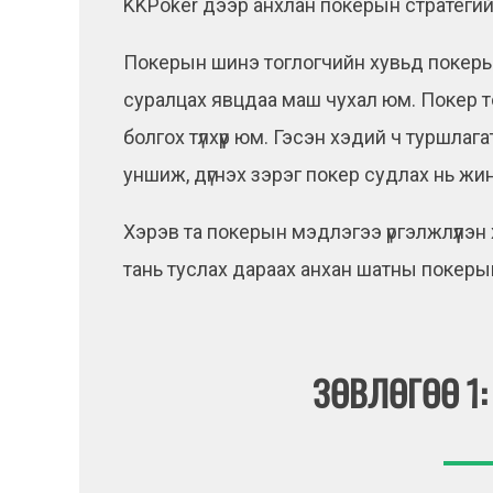
KKPoker дээр анхлан покерын стратегий
Покерын шинэ тоглогчийн хувьд покерын
суралцах явцдаа маш чухал юм. Покер то
болгох түлхүүр юм. Гэсэн хэдий ч туршлаг
уншиж, дүгнэх зэрэг покер судлах нь жи
Хэрэв та покерын мэдлэгээ үргэлжлүүлэн 
тань туслах дараах анхан шатны покеры
ЗӨВЛӨГӨӨ 1