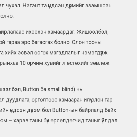
ал чухал. Нэгэнт та үндсэн дүрмийг эзэмшсэн
болно.
айрлалаас ихээхэн хамаардаг. Жишээлбэл,
ой гараа эрс багасгах болно. Олон тооны
а хийх эсвэл өсгөх магадлалыг нэмэгдүүлж
арынхаа 10 орчим хувийг л өсгөхийг зөвлөж
ээлбэл, Button ба small blind) нь
 дуудлага, өргөлтөөс хамааран илүү олон гар
ийн үндсэн дүрэм бол Button-ын байрлалд байх
 юм – хэрэв таны бүх өрсөлдөгчид таныг үйлдэл