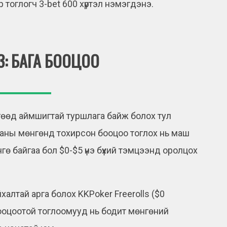
р тоглогч 3-bet 600 хүртэл нэмэгдэнэ.
3: БАГА БООЦОО
гөөд аймшигтай туршлага байж болох тул
таны мөнгөнд тохирсон бооцоо тоглох нь маш
ө байгаа бол $0-$5 үнэ бүхий тэмцээнд оролцох
алтай арга болох KKPoker Freerolls ($0
бооцоотой тоглоомууд нь бодит мөнгөний