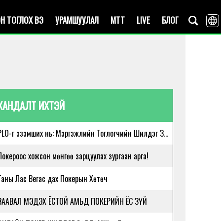
Н ТОГЛОХ ВЭ
УРАМШУУЛАЛ
MTT
LIVE
БЛОГ
ХАНДАЛТ ИХТЭЙ
PLO-г эзэмших нь: Мэргэжлийн Тоглогчийн Шилдэг Зөвлөмжүүд
Покероос хожсон мөнгөө зарцуулах зургаан арга!
Таны Лас Вегас дах Покерын Хөтөч
ЗААВАЛ МЭДЭХ ЁСТОЙ АМЬД ПОКЕРИЙН ЁС ЗҮЙ